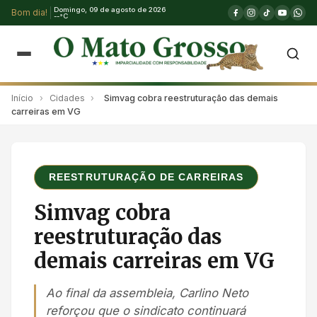
Domingo, 09 de agosto de 2026
Bom dia!
--°C
Início
›
Cidades
›
Simvag cobra reestruturação das demais
carreiras em VG
REESTRUTURAÇÃO DE CARREIRAS
Simvag cobra
reestruturação das
demais carreiras em VG
Ao final da assembleia, Carlino Neto
reforçou que o sindicato continuará