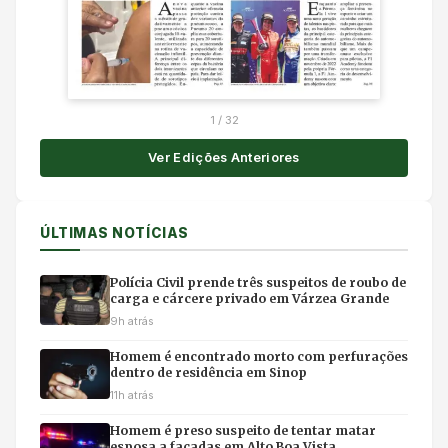
1
/
32
Ver Edições Anteriores
ÚLTIMAS NOTÍCIAS
Polícia Civil prende três suspeitos de roubo de
carga e cárcere privado em Várzea Grande
9h atrás
Homem é encontrado morto com perfurações
dentro de residência em Sinop
11h atrás
Homem é preso suspeito de tentar matar
esposa a facadas em Alto Boa Vista