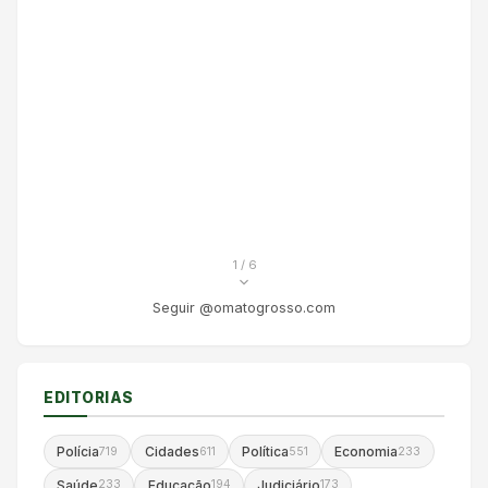
1
/ 6
Seguir @omatogrosso.com
EDITORIAS
Polícia
Cidades
Política
Economia
719
611
551
233
Saúde
Educação
Judiciário
233
194
173