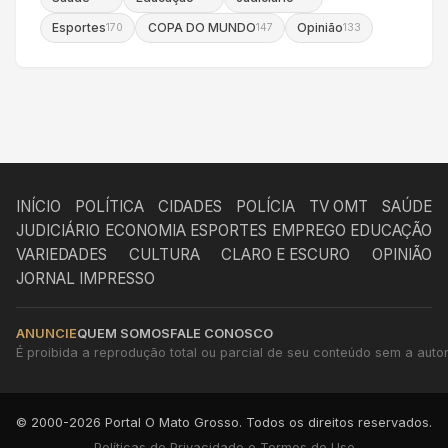
Esportes
COPA DO MUNDO
Opinião
170
147
133
INÍCIO
POLÍTICA
CIDADES
POLÍCIA
TV OMT
SAÚDE
JUDICIÁRIO
ECONOMIA
ESPORTES
EMPREGO
EDUCAÇÃO
VARIEDADES
CULTURA
CLARO E ESCURO
OPINIÃO
JORNAL IMPRESSO
ANUNCIE
QUEM SOMOS
FALE CONOSCO
É proibida a reprodução total ou parcial de seu conteúdo sem a autori
© 2000-2026 Portal O Mato Grosso. Todos os direitos reservados.
Políticas de Privacidade e Termos de Uso