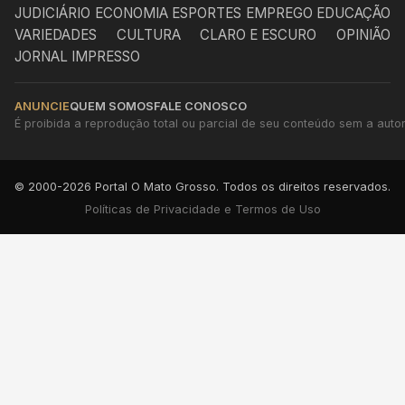
JUDICIÁRIO
ECONOMIA
ESPORTES
EMPREGO
EDUCAÇÃO
VARIEDADES
CULTURA
CLARO E ESCURO
OPINIÃO
JORNAL IMPRESSO
ANUNCIE
QUEM SOMOS
FALE CONOSCO
É proibida a reprodução total ou parcial de seu conteúdo sem a autori
© 2000-2026 Portal O Mato Grosso. Todos os direitos reservados.
Políticas de Privacidade e Termos de Uso