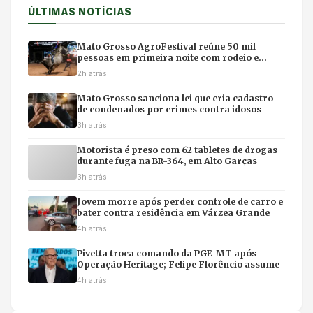
ÚLTIMAS NOTÍCIAS
Mato Grosso AgroFestival reúne 50 mil
pessoas em primeira noite com rodeio e
shows em Cuiabá
2h atrás
Mato Grosso sanciona lei que cria cadastro
de condenados por crimes contra idosos
3h atrás
Motorista é preso com 62 tabletes de drogas
durante fuga na BR-364, em Alto Garças
3h atrás
Jovem morre após perder controle de carro e
bater contra residência em Várzea Grande
4h atrás
Pivetta troca comando da PGE-MT após
Operação Heritage; Felipe Florêncio assume
4h atrás