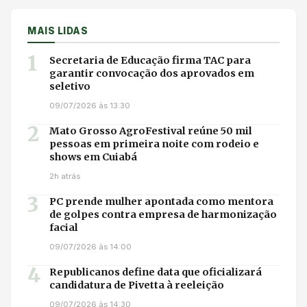
MAIS LIDAS
1
Secretaria de Educação firma TAC para
garantir convocação dos aprovados em
seletivo
09/07/2026 às 13:30
2
Mato Grosso AgroFestival reúne 50 mil
pessoas em primeira noite com rodeio e
shows em Cuiabá
2h atrás
3
PC prende mulher apontada como mentora
de golpes contra empresa de harmonização
facial
09/07/2026 às 14:00
4
Republicanos define data que oficializará
candidatura de Pivetta à reeleição
09/07/2026 às 14:30