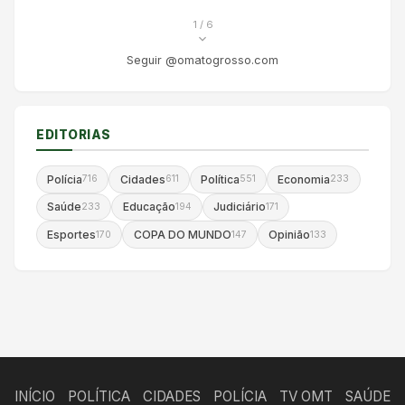
1
/ 6
Seguir @omatogrosso.com
EDITORIAS
Polícia
Cidades
Política
Economia
716
611
551
233
Saúde
Educação
Judiciário
233
194
171
Esportes
COPA DO MUNDO
Opinião
170
147
133
INÍCIO
POLÍTICA
CIDADES
POLÍCIA
TV OMT
SAÚDE