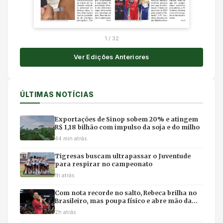
1
/
32
Ver Edições Anteriores
ÚLTIMAS NOTÍCIAS
Exportações de Sinop sobem 20% e atingem
R$ 1,18 bilhão com impulso da soja e do milho
44 min atrás
Tigresas buscam ultrapassar o Juventude
para respirar no campeonato
1h atrás
Com nota recorde no salto, Rebeca brilha no
Brasileiro, mas poupa físico e abre mão da
final individual
2h atrás