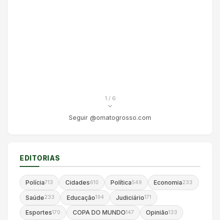
1
/ 6
Seguir @omatogrosso.com
EDITORIAS
Polícia
Cidades
Política
Economia
713
610
549
233
Saúde
Educação
Judiciário
233
194
171
Esportes
COPA DO MUNDO
Opinião
170
147
133