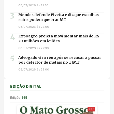
08/07/2026 às 21:30
3
Mendes defende Pivetta e diz que escolhas
ruins podem quebrar MT
08/07/2026 às 22:00
4
Expoagro projeta movimentar mais de R$
20 milhões em leilões
08/07/2026 às 22:30
5
Advogado vira réu após se recusar a passar
por detector de metais no TJMT
08/07/2026 às 23:00
EDIÇÃO DIGITAL
Edição
915
PDF