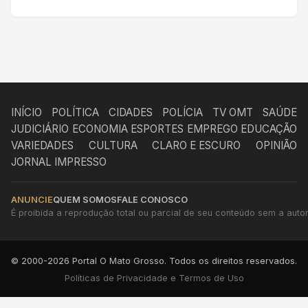
INÍCIO
POLÍTICA
CIDADES
POLÍCIA
TV OMT
SAÚDE
JUDICIÁRIO
ECONOMIA
ESPORTES
EMPREGO
EDUCAÇÃO
VARIEDADES
CULTURA
CLARO E ESCURO
OPINIÃO
JORNAL IMPRESSO
ANUNCIE
QUEM SOMOS
FALE CONOSCO
É proibida a reprodução total ou parcial de seu conteúdo sem a autori
© 2000-2026 Portal O Mato Grosso. Todos os direitos reservados.
Políticas de Privacidade e Termos de Uso