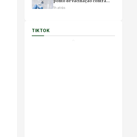
ponto de vacinação contra
gripe, Covid-19 e outras
1h atrás
doenças no fim de semana
TIKTOK