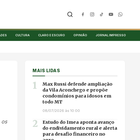
ADES
CULTURA
CLARO E ESCURO
OPINIÃO
JORNAL IMPRESSO
MAIS LIDAS
1
Max Russi defende ampliação
da Vila Aconchego e propõe
condomínios para idosos em
todo MT
08/07/2026 às 10:00
2
 os
Estudo do Imea aponta avanço
do endividamento rural e alerta
para desafio financeiro no
agro