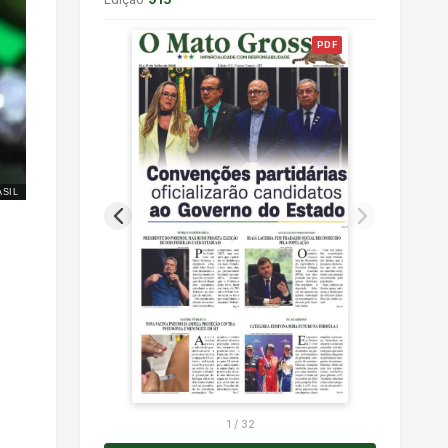
PDF
SIL
1
/
32