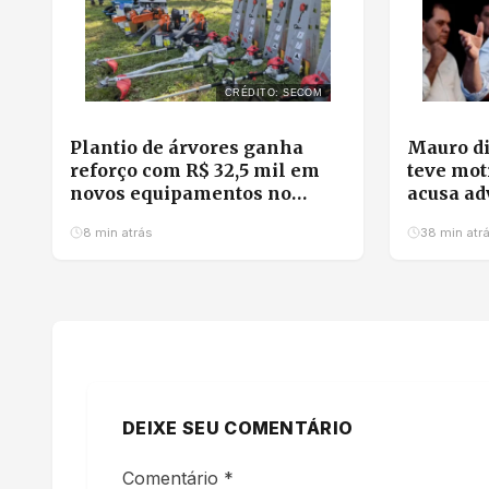
CRÉDITO: SECOM
Plantio de árvores ganha
Mauro di
reforço com R$ 32,5 mil em
teve mot
novos equipamentos no
acusa ad
Horto Florestal de Cuiabá
articulaç
8 min atrás
38 min atr
DEIXE SEU COMENTÁRIO
Comentário
*