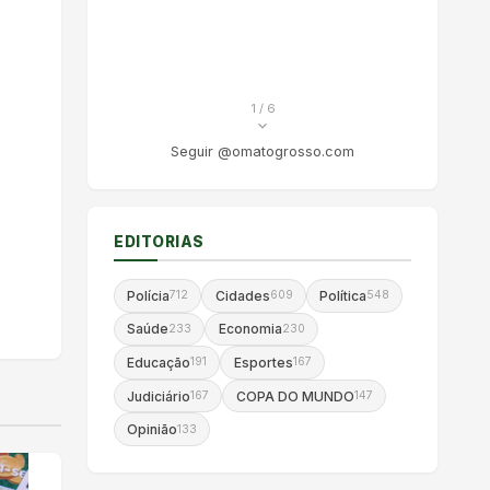
1
/ 6
Seguir @omatogrosso.com
EDITORIAS
Polícia
Cidades
Política
712
609
548
Saúde
Economia
233
230
Educação
Esportes
191
167
Judiciário
COPA DO MUNDO
167
147
Opinião
133