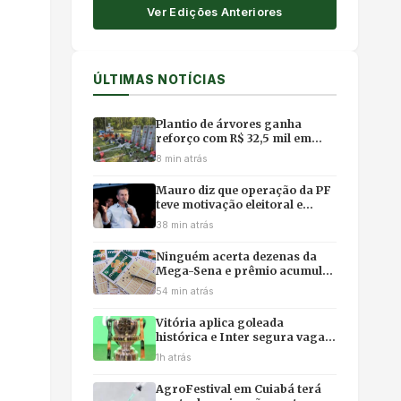
Ver Edições Anteriores
ÚLTIMAS NOTÍCIAS
Plantio de árvores ganha
reforço com R$ 32,5 mil em
novos equipamentos no Horto
8 min atrás
Florestal de Cuiabá
Mauro diz que operação da PF
teve motivação eleitoral e
acusa adversários de
38 min atrás
articulação política
Ninguém acerta dezenas da
Mega-Sena e prêmio acumula
em R$ 165 milhões, veja os
54 min atrás
números
Vitória aplica goleada
histórica e Inter segura vaga:
veja os 8 classificados das
1h atrás
quartas da Copa do Brasil
AgroFestival em Cuiabá terá