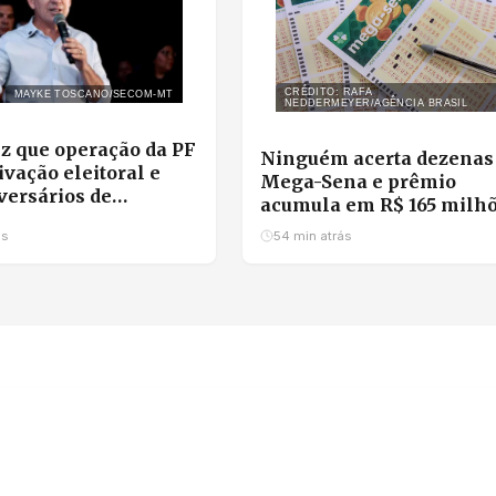
CRÉDITO: RAFA
MAYKE TOSCANO/SECOM-MT
NEDDERMEYER/AGÊNCIA BRASIL
z que operação da PF
Ninguém acerta dezenas
ivação eleitoral e
Mega-Sena e prêmio
versários de
acumula em R$ 165 milhõ
ão política
veja os números
ás
54 min atrás