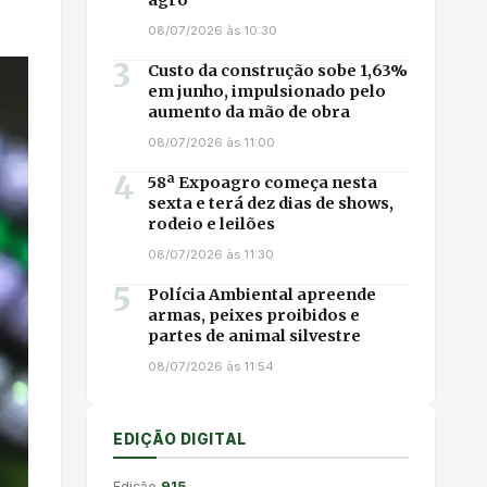
08/07/2026 às 10:30
3
Custo da construção sobe 1,63%
em junho, impulsionado pelo
aumento da mão de obra
08/07/2026 às 11:00
4
58ª Expoagro começa nesta
sexta e terá dez dias de shows,
rodeio e leilões
08/07/2026 às 11:30
5
Polícia Ambiental apreende
armas, peixes proibidos e
partes de animal silvestre
08/07/2026 às 11:54
EDIÇÃO DIGITAL
Edição
915