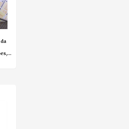
 da
es,