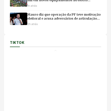
mil em novos equipamentos no Horto
Florestal de Cuiabá
1h atrás
Mauro diz que operação da PF teve motivação
eleitoral e acusa adversários de articulação
política
2h atrás
TIKTOK