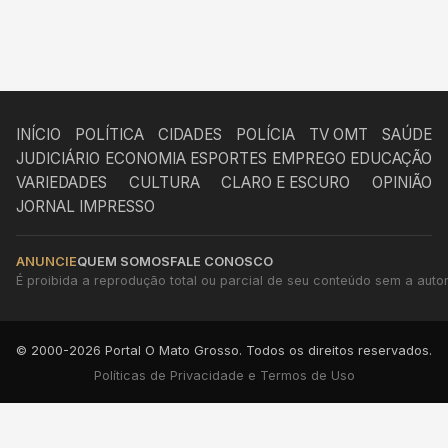
INÍCIO
POLÍTICA
CIDADES
POLÍCIA
TV OMT
SAÚDE
JUDICIÁRIO
ECONOMIA
ESPORTES
EMPREGO
EDUCAÇÃO
VARIEDADES
CULTURA
CLARO E ESCURO
OPINIÃO
JORNAL IMPRESSO
ANUNCIE
QUEM SOMOS
FALE CONOSCO
É proibida a reprodução total ou parcial de seu conteúdo sem a autori
© 2000-2026 Portal O Mato Grosso. Todos os direitos reservados.
Políticas de Privacidade e Termos de Uso