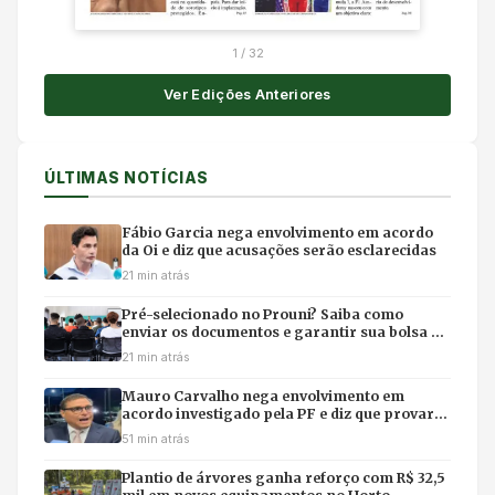
1
/
32
Ver Edições Anteriores
ÚLTIMAS NOTÍCIAS
Fábio Garcia nega envolvimento em acordo
da Oi e diz que acusações serão esclarecidas
21 min atrás
Pré-selecionado no Prouni? Saiba como
enviar os documentos e garantir sua bolsa de
estudo
21 min atrás
Mauro Carvalho nega envolvimento em
acordo investigado pela PF e diz que provará
inocência
51 min atrás
Plantio de árvores ganha reforço com R$ 32,5