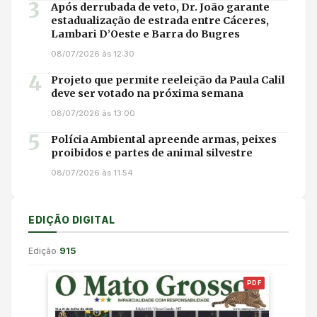
3
Após derrubada de veto, Dr. João garante
estadualização de estrada entre Cáceres,
Lambari D’Oeste e Barra do Bugres
08/07/2026 às 12:30
4
Projeto que permite reeleição da Paula Calil
deve ser votado na próxima semana
08/07/2026 às 13:00
5
Polícia Ambiental apreende armas, peixes
proibidos e partes de animal silvestre
08/07/2026 às 11:54
EDIÇÃO DIGITAL
Edição
915
PDF