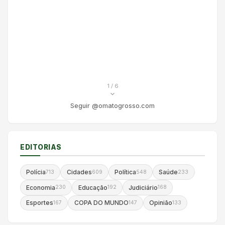
1
/ 6
Seguir @omatogrosso.com
EDITORIAS
Polícia
Cidades
Política
Saúde
713
609
548
233
Economia
Educação
Judiciário
230
192
168
Esportes
COPA DO MUNDO
Opinião
167
147
133