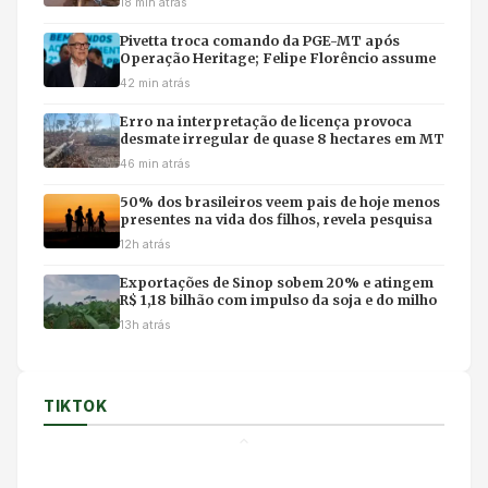
18 min atrás
Pivetta troca comando da PGE-MT após
Operação Heritage; Felipe Florêncio assume
42 min atrás
Erro na interpretação de licença provoca
desmate irregular de quase 8 hectares em MT
46 min atrás
50% dos brasileiros veem pais de hoje menos
presentes na vida dos filhos, revela pesquisa
12h atrás
Exportações de Sinop sobem 20% e atingem
R$ 1,18 bilhão com impulso da soja e do milho
13h atrás
TIKTOK