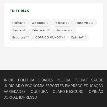
EDITORIAS
Polícia
Cidades
Política
Economia
715
610
550
233
Saúde
Educação
Judiciário
233
194
171
Esportes
COPA DO MUNDO
Opinião
170
147
133
INÍCIO
POLÍTICA
CIDADES
POLÍCIA
TV OMT
SAÚDE
JUDICIÁRIO
ECONOMIA
ESPORTES
EMPREGO
EDUCAÇÃO
VARIEDADES
CULTURA
CLARO E ESCURO
OPINIÃO
JORNAL IMPRESSO