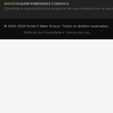
ANUNCIE
QUEM SOMOS
FALE CONOSCO
É proibida a reprodução total ou parcial de seu conteúdo sem a autori
© 2000-2026 Portal O Mato Grosso. Todos os direitos reservados.
Políticas de Privacidade e Termos de Uso