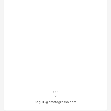
1
/ 6
Seguir @omatogrosso.com