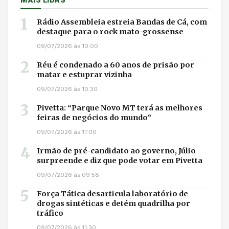
1
Rádio Assembleia estreia Bandas de Cá, com
destaque para o rock mato-grossense
09/07/2026 às 10:00
2
Réu é condenado a 60 anos de prisão por
matar e estuprar vizinha
09/07/2026 às 10:30
3
Pivetta: “Parque Novo MT terá as melhores
feiras de negócios do mundo”
09/07/2026 às 11:00
4
Irmão de pré-candidato ao governo, Júlio
surpreende e diz que pode votar em Pivetta
09/07/2026 às 09:58
5
Força Tática desarticula laboratório de
drogas sintéticas e detém quadrilha por
tráfico
09/07/2026 às 11:30