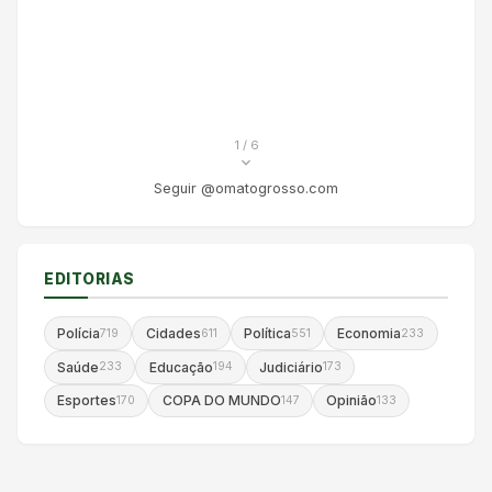
1
/ 6
Seguir @omatogrosso.com
EDITORIAS
Polícia
Cidades
Política
Economia
719
611
551
233
Saúde
Educação
Judiciário
233
194
173
Esportes
COPA DO MUNDO
Opinião
170
147
133