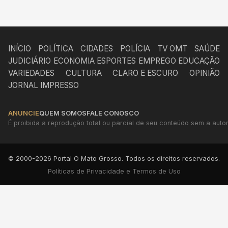
INÍCIO
POLÍTICA
CIDADES
POLÍCIA
TV OMT
SAÚDE
JUDICIÁRIO
ECONOMIA
ESPORTES
EMPREGO
EDUCAÇÃO
VARIEDADES
CULTURA
CLARO E ESCURO
OPINIÃO
JORNAL IMPRESSO
ANUNCIE
QUEM SOMOS
FALE CONOSCO
É proibida a reprodução total ou parcial de seu conteúdo sem a autori
© 2000-2026 Portal O Mato Grosso. Todos os direitos reservados.
Políticas de Privacidade e Termos de Uso