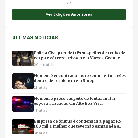
1
/
32
Ver Edições Anteriores
ÚLTIMAS NOTÍCIAS
Polícia Civil prende três suspeitos de roubo de
carga e cárcere privado em Várzea Grande
20 min atrás
Homem é encontrado morto com perfurações
dentro de residência em Sinop
2h atrás
Homem é preso suspeito de tentar matar
esposa a facadas em Alto Boa Vista
4h atrás
Empresa de ônibus é condenada a pagar R$
160 mil a mulher que teve mão esmagada em
acidente
6h atrás