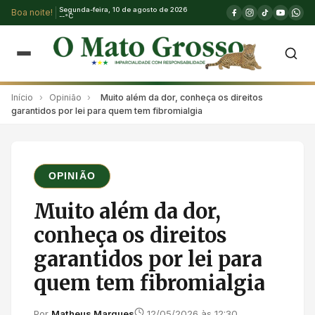
Segunda-feira, 10 de agosto de 2026
Boa noite!
--°C
Início
›
Opinião
›
Muito além da dor, conheça os direitos
garantidos por lei para quem tem fibromialgia
OPINIÃO
Muito além da dor,
conheça os direitos
garantidos por lei para
quem tem fibromialgia
Por
Matheus Marques
12/05/2026 às 12:30