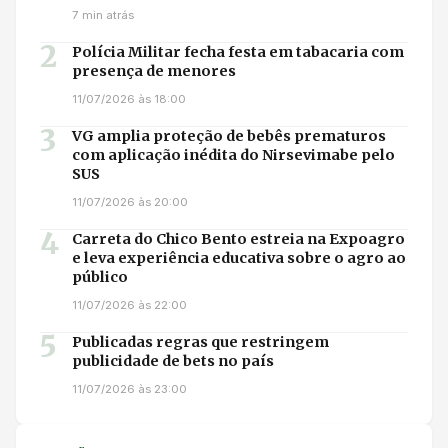
7 min atrás
2
Polícia Militar fecha festa em tabacaria com
presença de menores
11/07/2026 às 18:00
3
VG amplia proteção de bebês prematuros
com aplicação inédita do Nirsevimabe pelo
SUS
11/07/2026 às 20:00
4
Carreta do Chico Bento estreia na Expoagro
e leva experiência educativa sobre o agro ao
público
11/07/2026 às 22:00
5
Publicadas regras que restringem
publicidade de bets no país
11/07/2026 às 23:00