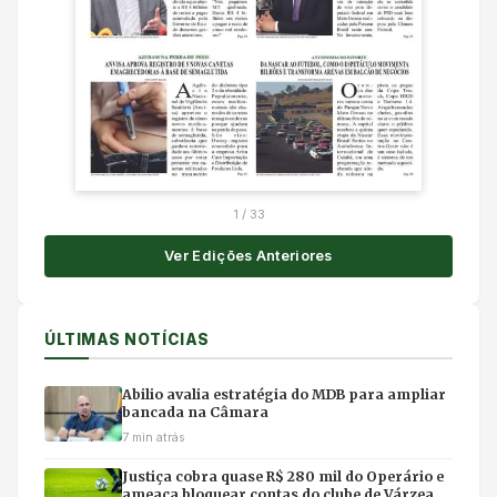
1
/
33
Ver Edições Anteriores
ÚLTIMAS NOTÍCIAS
Abilio avalia estratégia do MDB para ampliar
bancada na Câmara
7 min atrás
Justiça cobra quase R$ 280 mil do Operário e
ameaça bloquear contas do clube de Várzea