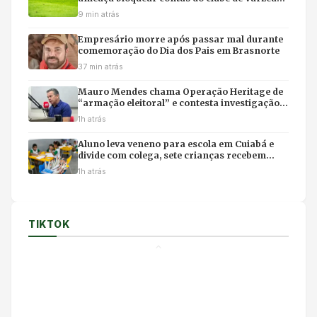
Grande
9 min atrás
Empresário morre após passar mal durante
comemoração do Dia dos Pais em Brasnorte
37 min atrás
Mauro Mendes chama Operação Heritage de
“armação eleitoral” e contesta investigação
sobre acordo com a Oi
1h atrás
Aluno leva veneno para escola em Cuiabá e
divide com colega, sete crianças recebem
atendimento médico e seguem em observação
1h atrás
TIKTOK