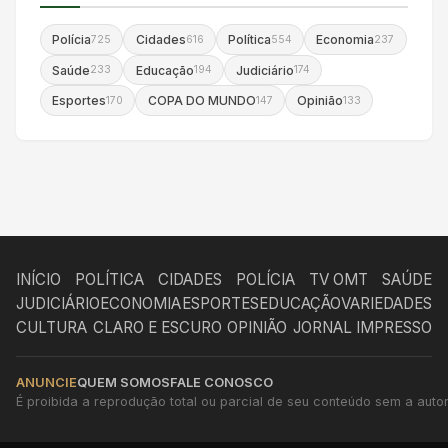
Polícia
Cidades
Política
Economia
725
616
554
237
Saúde
Educação
Judiciário
233
194
174
Esportes
COPA DO MUNDO
Opinião
170
147
133
INÍCIO
POLÍTICA
CIDADES
POLÍCIA
TV OMT
SAÚDE
JUDICIÁRIO
ECONOMIA
ESPORTES
EDUCAÇÃO
VARIEDADES
CULTURA
CLARO E ESCURO
OPINIÃO
JORNAL IMPRESSO
ANUNCIE
QUEM SOMOS
FALE CONOSCO
É proibida a reprodução total ou parcial de seu conteúdo sem a autori