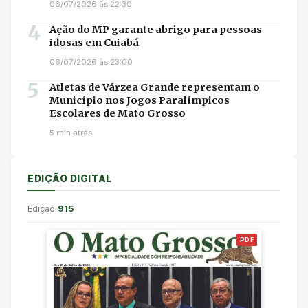
06/07/2026 às 22:30
4
Ação do MP garante abrigo para pessoas
idosas em Cuiabá
06/07/2026 às 23:00
5
Atletas de Várzea Grande representam o
Município nos Jogos Paralímpicos
Escolares de Mato Grosso
5 min atrás
EDIÇÃO DIGITAL
Edição
915
PDF