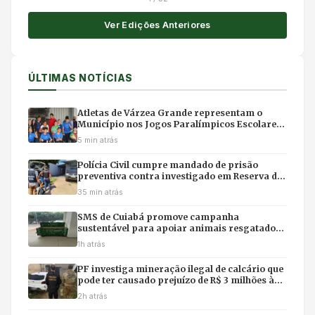
Ver Edições Anteriores
ÚLTIMAS NOTÍCIAS
Atletas de Várzea Grande representam o
Município nos Jogos Paralímpicos Escolares
de Mato Grosso
5 min atrás
Polícia Civil cumpre mandado de prisão
preventiva contra investigado em Reserva do
Cabaçal
35 min atrás
SMS de Cuiabá promove campanha
sustentável para apoiar animais resgatados
pela Associação LUNAAR
1h atrás
PF investiga mineração ilegal de calcário que
pode ter causado prejuízo de R$ 3 milhões à
União em Mato Grosso
2h atrás