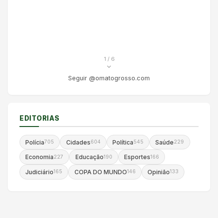
1
/ 6
Seguir @omatogrosso.com
EDITORIAS
Polícia
Cidades
Política
Saúde
705
604
545
229
Economia
Educação
Esportes
227
190
166
Judiciário
COPA DO MUNDO
Opinião
165
146
133