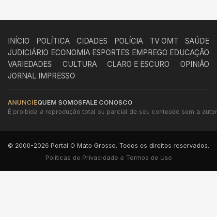
INÍCIO
POLÍTICA
CIDADES
POLÍCIA
TV OMT
SAÚDE
JUDICIÁRIO
ECONOMIA
ESPORTES
EMPREGO
EDUCAÇÃO
VARIEDADES
CULTURA
CLARO E ESCURO
OPINIÃO
JORNAL IMPRESSO
ANUNCIE
QUEM SOMOS
FALE CONOSCO
É proibida a reprodução total ou parcial de seu conteúdo sem a autori
© 2000-2026 Portal O Mato Grosso. Todos os direitos reservados.
Políticas de Privacidade e Termos de Uso