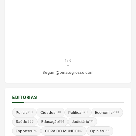
1
/ 6
Seguir @omatogrosso.com
EDITORIAS
Polícia
Cidades
Política
Economia
713
610
549
233
Saúde
Educação
Judiciário
233
194
171
Esportes
COPA DO MUNDO
Opinião
170
147
133