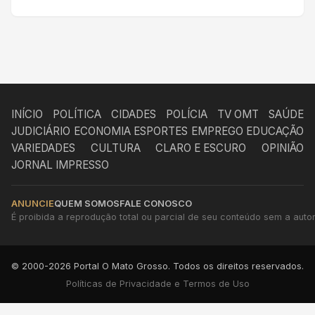
INÍCIO
POLÍTICA
CIDADES
POLÍCIA
TV OMT
SAÚDE
JUDICIÁRIO
ECONOMIA
ESPORTES
EMPREGO
EDUCAÇÃO
VARIEDADES
CULTURA
CLARO E ESCURO
OPINIÃO
JORNAL IMPRESSO
ANUNCIE
QUEM SOMOS
FALE CONOSCO
É proibida a reprodução total ou parcial de seu conteúdo sem a autori
© 2000-2026 Portal O Mato Grosso. Todos os direitos reservados.
Políticas de Privacidade e Termos de Uso