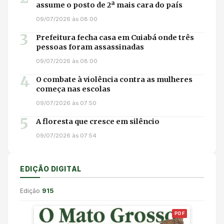
assume o posto de 2ª mais cara do país
09/07/2026 às 08:00
3
Prefeitura fecha casa em Cuiabá onde três
pessoas foram assassinadas
09/07/2026 às 08:00
4
O combate à violência contra as mulheres
começa nas escolas
09/07/2026 às 07:50
5
A floresta que cresce em silêncio
09/07/2026 às 07:54
EDIÇÃO DIGITAL
Edição
915
PDF