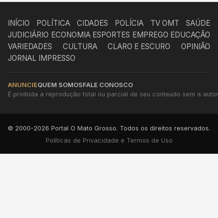
INÍCIO
POLÍTICA
CIDADES
POLÍCIA
TV OMT
SAÚDE
JUDICIÁRIO
ECONOMIA
ESPORTES
EMPREGO
EDUCAÇÃO
VARIEDADES
CULTURA
CLARO E ESCURO
OPINIÃO
JORNAL IMPRESSO
ANUNCIE
QUEM SOMOS
FALE CONOSCO
É proibida a reprodução total ou parcial de seu conteúdo sem a autori
© 2000-2026 Portal O Mato Grosso. Todos os direitos reservados.
Políticas de Privacidade e Termos de Uso