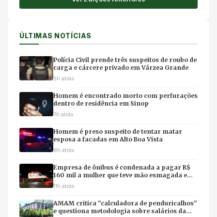
ÚLTIMAS NOTÍCIAS
Polícia Civil prende três suspeitos de roubo de
carga e cárcere privado em Várzea Grande
5h atrás
Homem é encontrado morto com perfurações
dentro de residência em Sinop
7h atrás
Homem é preso suspeito de tentar matar
esposa a facadas em Alto Boa Vista
9h atrás
Empresa de ônibus é condenada a pagar R$
160 mil a mulher que teve mão esmagada em
acidente
11h atrás
AMAM critica “calculadora de penduricalhos”
e questiona metodologia sobre salários da