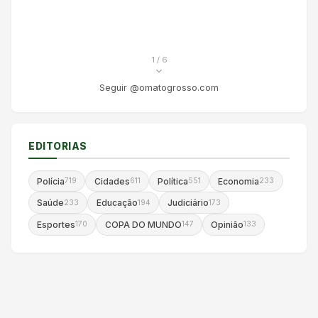
1
/ 6
Seguir @omatogrosso.com
EDITORIAS
Polícia
Cidades
Política
Economia
719
611
551
233
Saúde
Educação
Judiciário
233
194
173
Esportes
COPA DO MUNDO
Opinião
170
147
133