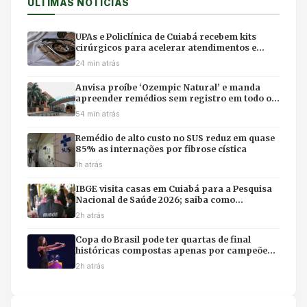
ÚLTIMAS NOTÍCIAS
UPAs e Policlínica de Cuiabá recebem kits
cirúrgicos para acelerar atendimentos e
evitar filas em hospitais
24 min atrás
Anvisa proíbe ‘Ozempic Natural’ e manda
apreender remédios sem registro em todo o
Brasil
54 min atrás
Remédio de alto custo no SUS reduz em quase
85% as internações por fibrose cística
1h atrás
IBGE visita casas em Cuiabá para a Pesquisa
Nacional de Saúde 2026; saiba como
identificar entrevistadores
2h atrás
Copa do Brasil pode ter quartas de final
históricas compostas apenas por campeões
do torneio
2h atrás