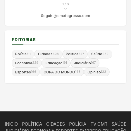
1
/ 6
Seguir @omatogrosso.com
EDITORIAS
Polícia
Cidades
Política
Saúde
711
608
547
232
Economia
Educação
Judiciário
229
191
167
Esportes
COPA DO MUNDO
Opinião
166
146
133
INÍCIO
POLÍTICA
CIDADES
POLÍCIA
TV OMT
SAÚDE