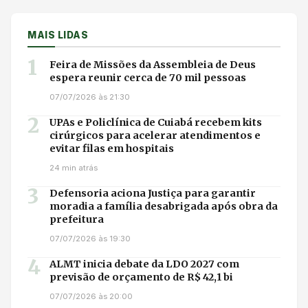
MAIS LIDAS
1
Feira de Missões da Assembleia de Deus
espera reunir cerca de 70 mil pessoas
07/07/2026 às 21:30
2
UPAs e Policlínica de Cuiabá recebem kits
cirúrgicos para acelerar atendimentos e
evitar filas em hospitais
24 min atrás
3
Defensoria aciona Justiça para garantir
moradia a família desabrigada após obra da
prefeitura
07/07/2026 às 19:30
4
ALMT inicia debate da LDO 2027 com
previsão de orçamento de R$ 42,1 bi
07/07/2026 às 20:00