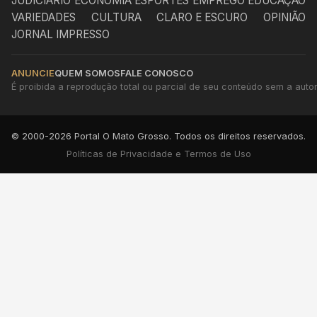
JUDICIÁRIO
ECONOMIA
ESPORTES
EMPREGO
EDUCAÇÃO
VARIEDADES
CULTURA
CLARO E ESCURO
OPINIÃO
JORNAL IMPRESSO
ANUNCIE
QUEM SOMOS
FALE CONOSCO
É proibida a reprodução total ou parcial de seu conteúdo sem a autori
© 2000-2026 Portal O Mato Grosso. Todos os direitos reservados.
Políticas de Privacidade e Termos de Uso