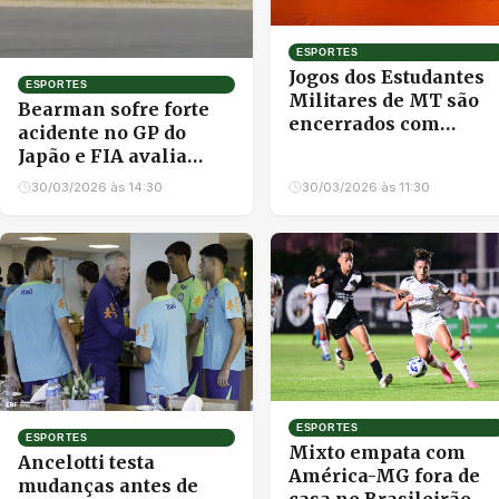
ESPORTES
Jogos dos Estudantes
ESPORTES
Militares de MT são
Bearman sofre forte
encerrados com
acidente no GP do
destaque
Japão e FIA avalia
regras do novo
30/03/2026 às 14:30
30/03/2026 às 11:30
regulamento
ESPORTES
ESPORTES
Mixto empata com
Ancelotti testa
América-MG fora de
mudanças antes de