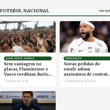
FUTEBOL NACIONAL
Ver tu
QUEM VENCE AVANÇA
RENOVAÇÃO
Sem vantagem no
Novas pedidas do
placar, Fluminense e
estafe adiam
Vasco reeditam duelo
assinatura de contrato
eliminatório na Copa
de Memphis Depay
Ontem às 14:28
04/08/2026 às 14:22
do Brasil
com o Corinthians