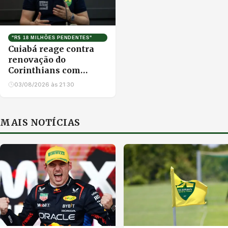
"R$ 18 MILHÕES PENDENTES"
Cuiabá reage contra
renovação do
Corinthians com
Depay e exige punição
03/08/2026 às 21:30
severa
MAIS NOTÍCIAS