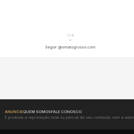
1
/ 6
Seguir @omatogrosso.com
ANUNCIE
QUEM SOMOS
FALE CONOSCO
É proibida a reprodução total ou parcial de seu conteúdo sem a autori