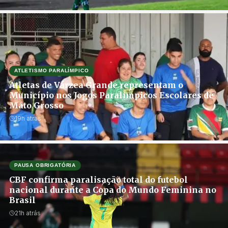
ATLETISMO PARALÍMPICO
Atletas de Várzea Grande representam o
Município nos Jogos Paralímpicos Escolares de
Mato Grosso
19h atrás
PAUSA OBRIGATÓRIA
CBF confirma paralisação total do futebol
nacional durante a Copa do Mundo Feminina no
Brasil
21h atrás