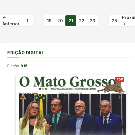
←
Próxi
1
…
19
20
21
22
23
…
25
Anterior
→
EDIÇÃO DIGITAL
Edição
915
PDF