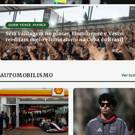
QUEM VENCE AVANÇA
Sem vantagem no placar, Fluminense e Vasco
reeditam duelo eliminatório na Copa do Brasil
Ontem às 14:28
AUTOMOBILISMO
Ver tu