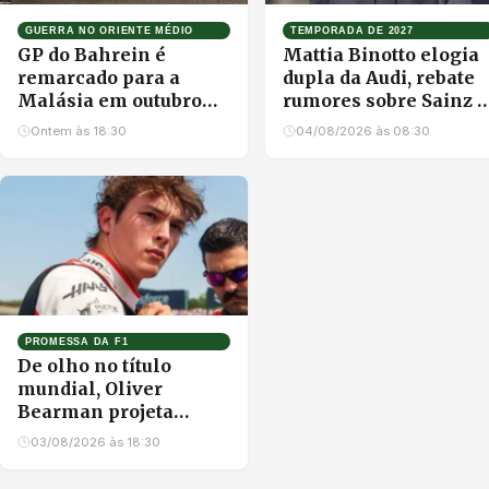
GUERRA NO ORIENTE MÉDIO
TEMPORADA DE 2027
GP do Bahrein é
Mattia Binotto elogia
remarcado para a
dupla da Audi, rebate
Malásia em outubro
rumores sobre Sainz e
após cancelamento
defende projeto do
Ontem às 18:30
04/08/2026 às 08:30
por conflitos no
time na Fórmula 1
Oriente Médio
PROMESSA DA F1
De olho no título
mundial, Oliver
Bearman projeta
futuro na F1 e manda
03/08/2026 às 18:30
recado sobre mercado
de pilotos