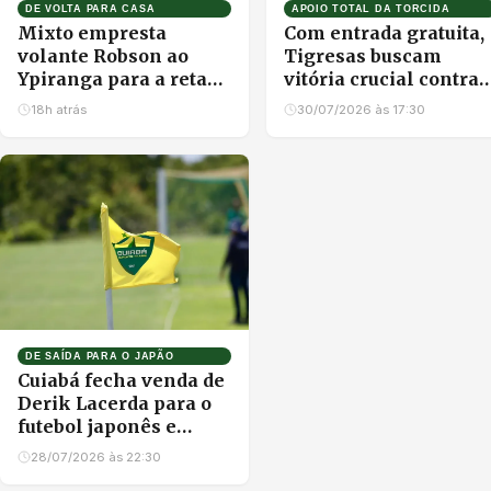
DE VOLTA PARA CASA
APOIO TOTAL DA TORCIDA
Mixto empresta
Com entrada gratuita,
volante Robson ao
Tigresas buscam
Ypiranga para a reta
vitória crucial contra 
final da Série C, mas
Atlético-MG neste
18h atrás
30/07/2026 às 17:30
garante retorno para
sábado em Cuiabá
2027
DE SAÍDA PARA O JAPÃO
Cuiabá fecha venda de
Derik Lacerda para o
futebol japonês e
garante lucro
28/07/2026 às 22:30
milionário