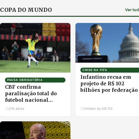
COPA DO MUNDO
Ver tu
CRISE NA FIFA
Infantino recua em
PAUSA OBRIGATÓRIA
projeto de R$ 102
CBF confirma
bilhões por federação
paralisação total do
futebol nacional
durante a Copa do
21h atrás
Ontem às 08:00
Mundo Feminina no
Brasil