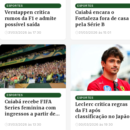
ESPORTES
ESPORTES
Verstappen critica
Cuiabá encara o
rumos da F1 e admite
Fortaleza fora de casa
possível saída
pela Série B
31/03/2026 às 17:30
31/03/2026 às 15:01
ESPORTES
ESPORTES
Cuiabá recebe FIFA
Leclerc critica regras
Series feminina com
da F1 após
ingressos a partir de
classificação no Japão
R$ 30
31/03/2026 às 13:30
30/03/2026 às 19:30