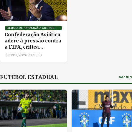
BLOCO DE OPOSIÇÃO CRESCE
Confederação Asiática
adere à pressão contra
a FIFA, critica
Infantino e exige
31/07/2026 às 15:30
reformas na entidade
FUTEBOL ESTADUAL
Ver tu