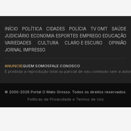
INÍCIO
POLÍTICA
CIDADES
POLÍCIA
TV OMT
SAÚDE
JUDICIÁRIO
ECONOMIA
ESPORTES
EMPREGO
EDUCAÇÃO
VARIEDADES
CULTURA
CLARO E ESCURO
OPINIÃO
JORNAL IMPRESSO
ANUNCIE
QUEM SOMOS
FALE CONOSCO
É proibida a reprodução total ou parcial de seu conteúdo sem a autori
© 2000-2026 Portal O Mato Grosso. Todos os direitos reservados.
Políticas de Privacidade e Termos de Uso