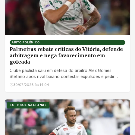
APITO POLÊMICO
Palmeiras rebate críticas do Vitória, defende
arbitragem e nega favorecimento em
goleada
Clube paulista saiu em defesa do árbitro Alex Gomes
Stefano após rival baiano contestar expulsões e pedir
cartão vermelho para meia alviverde
30/07/2026 às 14:04
FUTEBOL NACIONAL