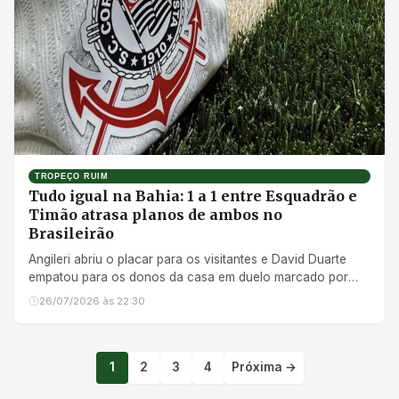
TROPEÇO RUIM
Tudo igual na Bahia: 1 a 1 entre Esquadrão e
Timão atrasa planos de ambos no
Brasileirão
Angileri abriu o placar para os visitantes e David Duarte
empatou para os donos da casa em duelo marcado por
discussões e pressão até o apito final
26/07/2026 às 22:30
1
2
3
4
Próxima →
Paginação de post