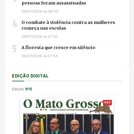
pessoas foram assassinadas
09/07/2026 às 08:00
4
O combate à violência contra as mulheres
começa nas escolas
09/07/2026 às 07:50
5
A floresta que cresce em silêncio
09/07/2026 às 07:54
EDIÇÃO DIGITAL
Edição
915
PDF