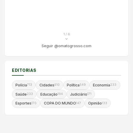
1
/ 6
Seguir @omatogrosso.com
EDITORIAS
Polícia
Cidades
Política
Economia
713
610
549
233
Saúde
Educação
Judiciário
233
194
171
Esportes
COPA DO MUNDO
Opinião
170
147
133