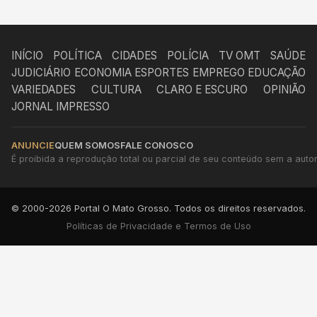
INÍCIO
POLÍTICA
CIDADES
POLÍCIA
TV OMT
SAÚDE
JUDICIÁRIO
ECONOMIA
ESPORTES
EMPREGO
EDUCAÇÃO
VARIEDADES
CULTURA
CLARO E ESCURO
OPINIÃO
JORNAL IMPRESSO
ANUNCIE
QUEM SOMOS
FALE CONOSCO
É proibida a reprodução total ou parcial de seu conteúdo sem a autori
© 2000-2026 Portal O Mato Grosso. Todos os direitos reservados.
Políticas de Privacidade e Termos de Uso