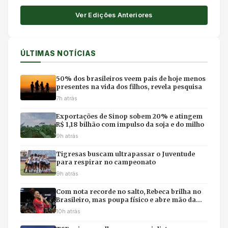
Ver Edições Anteriores
ÚLTIMAS NOTÍCIAS
50% dos brasileiros veem pais de hoje menos
presentes na vida dos filhos, revela pesquisa
7h atrás
Exportações de Sinop sobem 20% e atingem
R$ 1,18 bilhão com impulso da soja e do milho
9h atrás
Tigresas buscam ultrapassar o Juventude
para respirar no campeonato
9h atrás
Com nota recorde no salto, Rebeca brilha no
Brasileiro, mas poupa físico e abre mão da
final individual
10h atrás