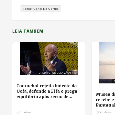
Fonte: Canal Na Coruja
LEIA TAMBÉM
CRÉDITO: DIVULGAÇÃO/FIFA
Conmebol rejeita boicote da
Uefa, defende a Fifa e prega
Museu da
equilíbrio após recuo de
recebe e
Infantino
Pantana
e feirin
8h atrás
8h atrás