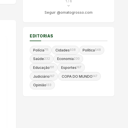
1
/ 6
Seguir @omatogrosso.com
EDITORIAS
Polícia
Cidades
Política
711
608
548
Saúde
Economia
232
230
Educação
Esportes
191
167
Judiciário
COPA DO MUNDO
167
147
Opinião
133