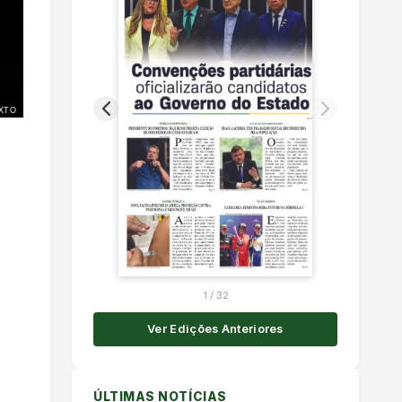
XTO
1
/
32
Ver Edições Anteriores
ÚLTIMAS NOTÍCIAS