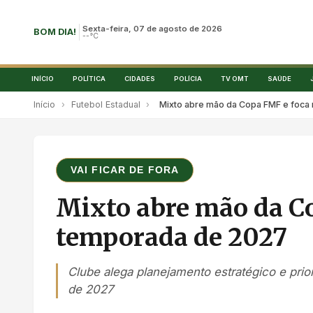
Sexta-feira, 07 de agosto de 2026
BOM DIA!
--°C
INÍCIO
POLÍTICA
CIDADES
POLÍCIA
TV OMT
SAÚDE
Início
›
Futebol Estadual
›
Mixto abre mão da Copa FMF e foca
VAI FICAR DE FORA
Mixto abre mão da C
temporada de 2027
Clube alega planejamento estratégico e prio
de 2027