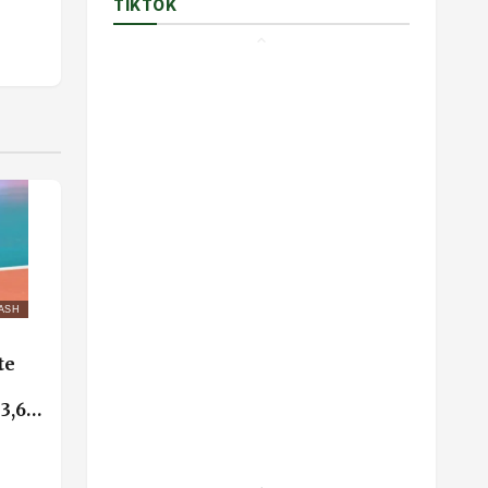
TIKTOK
ASH
te
3,6