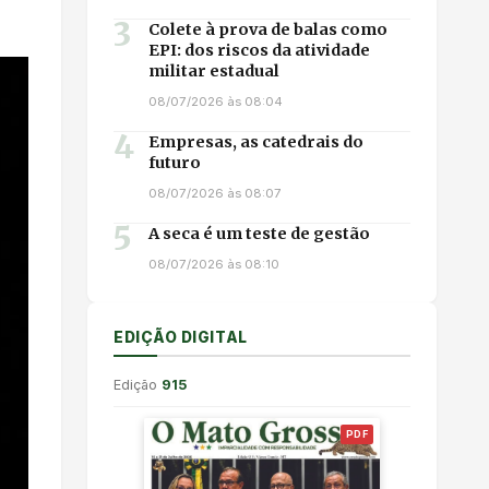
3
Colete à prova de balas como
EPI: dos riscos da atividade
militar estadual
08/07/2026 às 08:04
4
Empresas, as catedrais do
futuro
08/07/2026 às 08:07
5
A seca é um teste de gestão
08/07/2026 às 08:10
EDIÇÃO DIGITAL
Edição
915
PDF