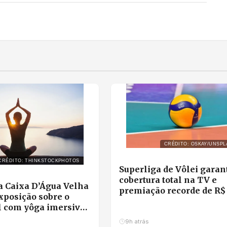
CRÉDITO: OSKAY/UNSPL
CRÉDITO: THINKSTOCKPHOTOS
Superliga de Vôlei garan
cobertura total na TV e
 Caixa D’Água Velha
premiação recorde de R$ 
xposição sobre o
milhões
l com yôga imersivo
ha em Cuiabá
9h atrás