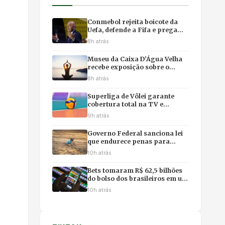
Conmebol rejeita boicote da
Uefa, defende a Fifa e prega
equilíbrio após recuo de
8h atrás
Infantino
Museu da Caixa D’Água Velha
recebe exposição sobre o
Pantanal com yôga imersivo e
8h atrás
feirinha em Cuiabá
Superliga de Vôlei garante
cobertura total na TV e
premiação recorde de R$ 3,6
9h atrás
milhões
Governo Federal sanciona lei
que endurece penas para
crimes sexuais contra
10h atrás
crianças na internet e uso de
IA
Bets tomaram R$ 62,5 bilhões
do bolso dos brasileiros em um
ano, revela estudo
10h atrás