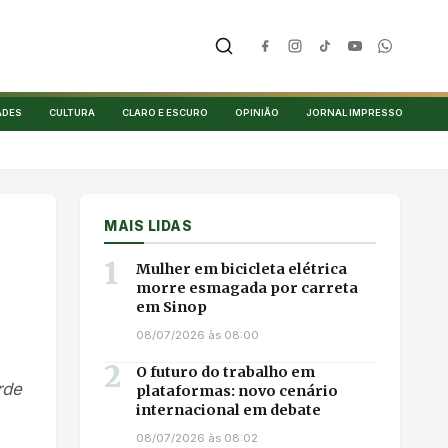
ADES
CULTURA
CLARO E ESCURO
OPINIÃO
JORNAL IMPRESSO
MAIS LIDAS
1
Mulher em bicicleta elétrica
morre esmagada por carreta
em Sinop
08/07/2026 às 08:00
2
O futuro do trabalho em
rde
plataformas: novo cenário
internacional em debate
08/07/2026 às 08:02