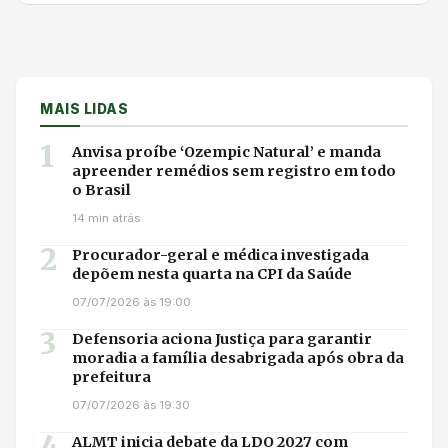
MAIS LIDAS
1
Anvisa proíbe ‘Ozempic Natural’ e manda
apreender remédios sem registro em todo
o Brasil
14 min atrás
2
Procurador-geral e médica investigada
depõem nesta quarta na CPI da Saúde
07/07/2026 às 19:00
3
Defensoria aciona Justiça para garantir
moradia a família desabrigada após obra da
prefeitura
07/07/2026 às 19:30
4
ALMT inicia debate da LDO 2027 com