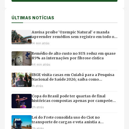
ÚLTIMAS NOTÍCIAS
Anvisa proíbe ‘Ozempic Natural’ e manda
apreender remédios sem registro em todo o
Brasil
14 min atrás
Remédio de alto custo no SUS reduz em quase
85% as internações por fibrose cística
44 min atrás
IBGE visita casas em Cuiabá para a Pesquisa
Nacional de Saúde 2026; saiba como
identificar entrevistadores
1h atrás
Copa do Brasil pode ter quartas de final
históricas compostas apenas por campeões
do torneio
2h atrás
Lei do Frete consolida uso do Ciot no
transporte de cargas e veta anistia a
manifestantes em rodovias
2h atrás