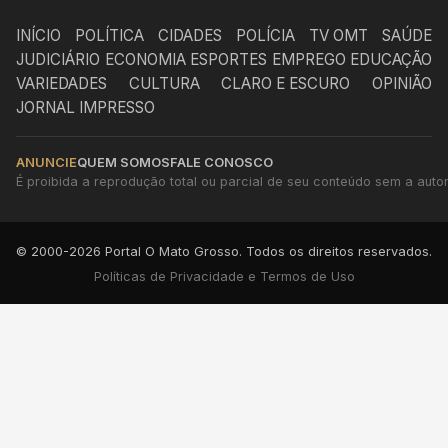
INÍCIO
POLÍTICA
CIDADES
POLÍCIA
TV OMT
SAÚDE
JUDICIÁRIO
ECONOMIA
ESPORTES
EMPREGO
EDUCAÇÃO
VARIEDADES
CULTURA
CLARO E ESCURO
OPINIÃO
JORNAL IMPRESSO
ANUNCIE
QUEM SOMOS
FALE CONOSCO
É proibida a reprodução total ou parcial de seu conteúdo sem a autori
© 2000-2026 Portal O Mato Grosso. Todos os direitos reservados.
Políticas de Privacidade e Termos de Uso