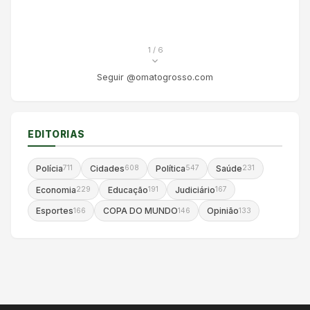
1
/ 6
Seguir @omatogrosso.com
EDITORIAS
Polícia
Cidades
Política
Saúde
711
608
547
231
Economia
Educação
Judiciário
229
191
167
Esportes
COPA DO MUNDO
Opinião
166
146
133