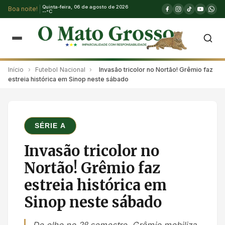
Quinta-feira, 06 de agosto de 2026
Boa noite!
--°C
Início
›
Futebol Nacional
›
Invasão tricolor no Nortão! Grêmio faz
estreia histórica em Sinop neste sábado
SÉRIE A
Invasão tricolor no
Nortão! Grêmio faz
estreia histórica em
Sinop neste sábado