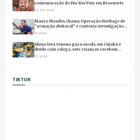
comemoração do Dia dos Pais em Brasnorte
42 min atrás
Mauro Mendes chama Operação Heritage de
“armação eleitoral” e contesta investigação
sobre acordo com a Oi
1h atrás
Aluno leva veneno para escola em Cuiabá e
divide com colega, sete crianças recebem
atendimento médico e seguem em observação
2h atrás
TIKTOK