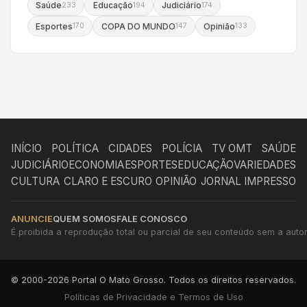
Saúde
Educação
Judiciário
233
194
174
Esportes
COPA DO MUNDO
Opinião
170
147
133
INÍCIO
POLÍTICA
CIDADES
POLÍCIA
TV OMT
SAÚDE
JUDICIÁRIO
ECONOMIA
ESPORTES
EDUCAÇÃO
VARIEDADES
CULTURA
CLARO E ESCURO
OPINIÃO
JORNAL IMPRESSO
ANUNCIE
QUEM SOMOS
FALE CONOSCO
É proibida a reprodução total ou parcial de seu conteúdo sem a autori
© 2000-2026 Portal O Mato Grosso. Todos os direitos reservados.
Políticas de Privacidade e Termos de Uso