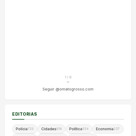
1
/ 6
Seguir @omatogrosso.com
EDITORIAS
Polícia
Cidades
Política
Economia
725
616
554
237