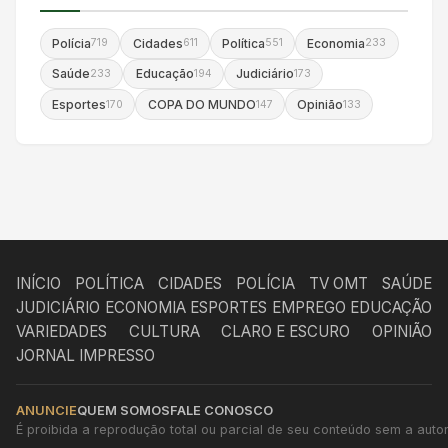
Polícia
Cidades
Política
Economia
719
611
551
233
Saúde
Educação
Judiciário
233
194
173
Esportes
COPA DO MUNDO
Opinião
170
147
133
INÍCIO
POLÍTICA
CIDADES
POLÍCIA
TV OMT
SAÚDE
JUDICIÁRIO
ECONOMIA
ESPORTES
EMPREGO
EDUCAÇÃO
VARIEDADES
CULTURA
CLARO E ESCURO
OPINIÃO
JORNAL IMPRESSO
ANUNCIE
QUEM SOMOS
FALE CONOSCO
É proibida a reprodução total ou parcial de seu conteúdo sem a autori