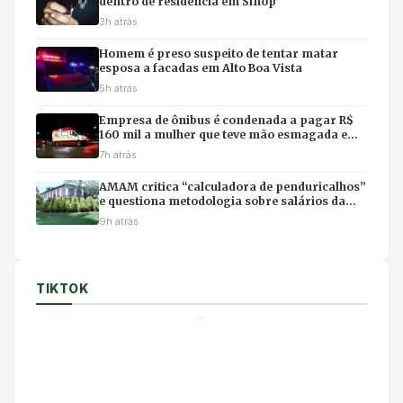
dentro de residência em Sinop
3h atrás
Homem é preso suspeito de tentar matar
esposa a facadas em Alto Boa Vista
5h atrás
Empresa de ônibus é condenada a pagar R$
160 mil a mulher que teve mão esmagada em
acidente
7h atrás
AMAM critica “calculadora de penduricalhos”
e questiona metodologia sobre salários da
magistratura
9h atrás
TIKTOK