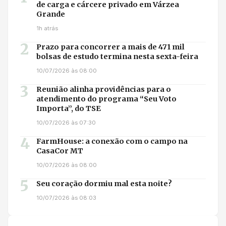
de carga e cárcere privado em Várzea
Grande
1h atrás
2
Prazo para concorrer a mais de 471 mil
bolsas de estudo termina nesta sexta-feira
10/07/2026 às 08:00
3
Reunião alinha providências para o
atendimento do programa “Seu Voto
Importa”, do TSE
10/07/2026 às 07:30
4
FarmHouse: a conexão com o campo na
CasaCor MT
10/07/2026 às 08:00
5
Seu coração dormiu mal esta noite?
10/07/2026 às 08:03