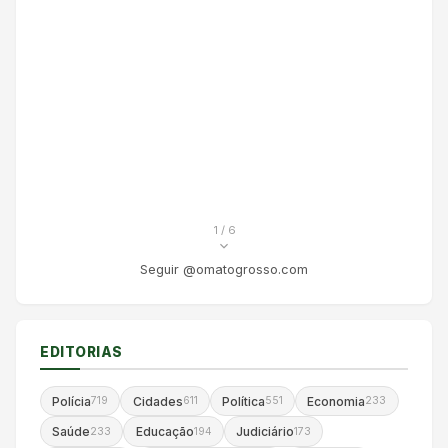
1
/ 6
Seguir @omatogrosso.com
EDITORIAS
Polícia
Cidades
Política
Economia
719
611
551
233
Saúde
Educação
Judiciário
233
194
173