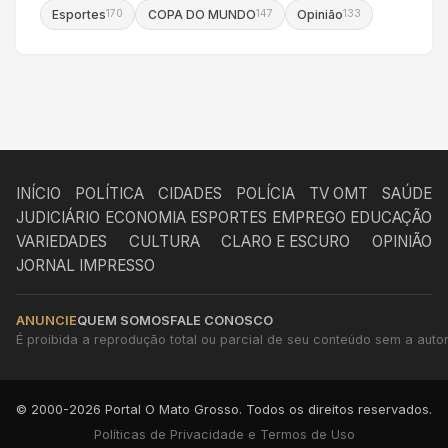
Esportes
COPA DO MUNDO
Opinião
170
147
133
INÍCIO
POLÍTICA
CIDADES
POLÍCIA
TV OMT
SAÚDE
JUDICIÁRIO
ECONOMIA
ESPORTES
EMPREGO
EDUCAÇÃO
VARIEDADES
CULTURA
CLARO E ESCURO
OPINIÃO
JORNAL IMPRESSO
ANUNCIE
QUEM SOMOS
FALE CONOSCO
É proibida a reprodução total ou parcial de seu conteúdo sem a autori
© 2000-2026 Portal O Mato Grosso. Todos os direitos reservados.
Políticas de Privacidade e Termos de Uso