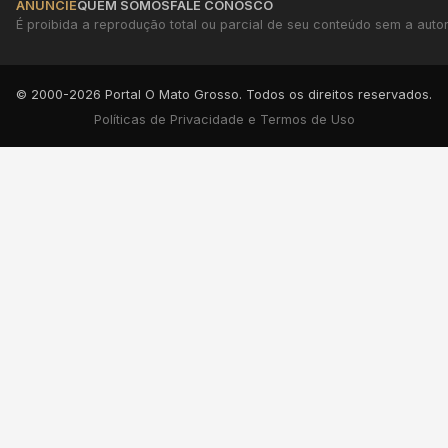
ANUNCIE
QUEM SOMOS
FALE CONOSCO
É proibida a reprodução total ou parcial de seu conteúdo sem a autori
© 2000-2026 Portal O Mato Grosso. Todos os direitos reservados.
Políticas de Privacidade e Termos de Uso