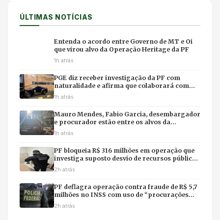
ÚLTIMAS NOTÍCIAS
Entenda o acordo entre Governo de MT e Oi
que virou alvo da Operação Heritage da PF
1h atrás
PGE diz receber investigação da PF com
naturalidade e afirma que colaborará com
apuração
1h atrás
Mauro Mendes, Fabio Garcia, desembargador
e procurador estão entre os alvos da
Operação Heritage da PF
1h atrás
PF bloqueia R$ 316 milhões em operação que
investiga suposto desvio de recursos públicos
em MT
2h atrás
PF deflagra operação contra fraude de R$ 5,7
milhões no INSS com uso de “procurações
fantasmas”
2h atrás