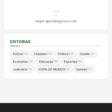
1
/ 6
Seguir @omatogrosso.com
EDITORIAS
Polícia
Cidades
Política
Saúde
709
606
546
229
Economia
Educação
Esportes
228
190
166
Judiciário
COPA DO MUNDO
Opinião
166
146
133