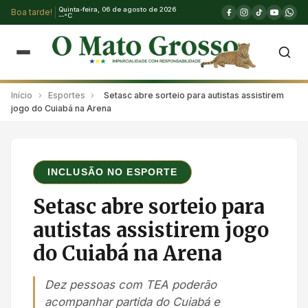
Quinta-feira, 06 de agosto de 2026
Boa tarde!
--°C
Início
›
Esportes
›
Setasc abre sorteio para autistas assistirem
jogo do Cuiabá na Arena
INCLUSÃO NO ESPORTE
Setasc abre sorteio para
autistas assistirem jogo
do Cuiabá na Arena
Dez pessoas com TEA poderão
acompanhar partida do Cuiabá e