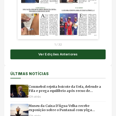
1
/
32
Ver Edições Anteriores
ÚLTIMAS NOTÍCIAS
Conmebol rejeita boicote da Uefa, defende a
Fifa e prega equilíbrio após recuo de
Infantino
10h atrás
Museu da Caixa D’Água Velha recebe
exposição sobre o Pantanal com yôga
imersivo e feirinha em Cuiabá
10h atrás