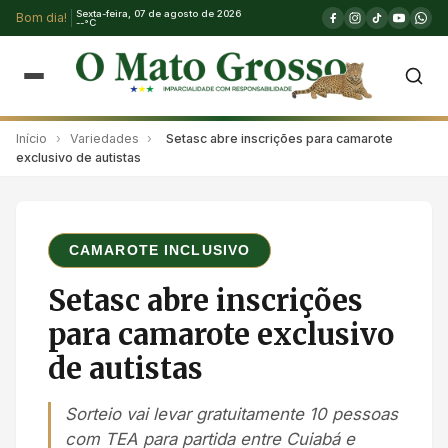
Sexta-feira, 07 de agosto de 2026
Bom dia!
--°C
Início
›
Variedades
›
Setasc abre inscrições para camarote
exclusivo de autistas
CAMAROTE INCLUSIVO
Setasc abre inscrições
para camarote exclusivo
de autistas
Sorteio vai levar gratuitamente 10 pessoas
com TEA para partida entre Cuiabá e