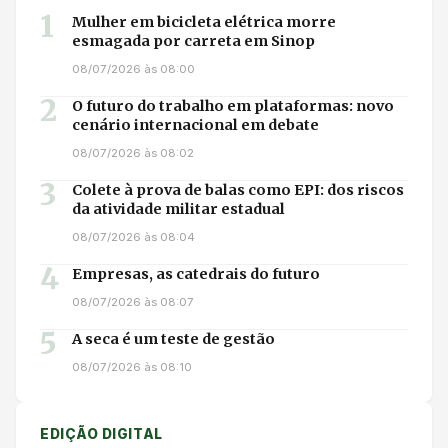
1
Mulher em bicicleta elétrica morre
esmagada por carreta em Sinop
08/07/2026 às 08:00
2
O futuro do trabalho em plataformas: novo
cenário internacional em debate
08/07/2026 às 08:02
3
Colete à prova de balas como EPI: dos riscos
da atividade militar estadual
08/07/2026 às 08:04
4
Empresas, as catedrais do futuro
08/07/2026 às 08:07
5
A seca é um teste de gestão
08/07/2026 às 08:10
EDIÇÃO DIGITAL