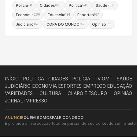
Polícia
Cidades
Política
Saúde
711
608
548
232
Economia
Educação
Esportes
230
191
167
Judiciário
COPA DO MUNDO
Opinião
167
147
133
INÍCIO
POLÍTICA
CIDADES
POLÍCIA
TV OMT
SAÚDE
JUDICIÁRIO
ECONOMIA
ESPORTES
EMPREGO
EDUCAÇÃO
VARIEDADES
CULTURA
CLARO E ESCURO
OPINIÃO
JORNAL IMPRESSO
ANUNCIE
QUEM SOMOS
FALE CONOSCO
É proibida a reprodução total ou parcial de seu conteúdo sem a autori