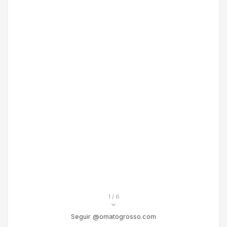
1
/ 6
Seguir @omatogrosso.com