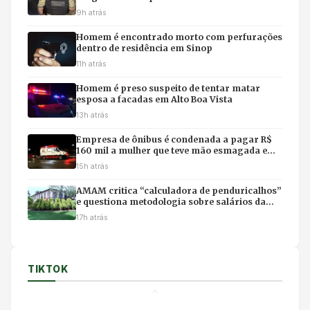
9h atrás
Homem é encontrado morto com perfurações
dentro de residência em Sinop
11h atrás
Homem é preso suspeito de tentar matar
esposa a facadas em Alto Boa Vista
13h atrás
Empresa de ônibus é condenada a pagar R$
160 mil a mulher que teve mão esmagada em
acidente
15h atrás
AMAM critica “calculadora de penduricalhos”
e questiona metodologia sobre salários da
magistratura
17h atrás
TIKTOK