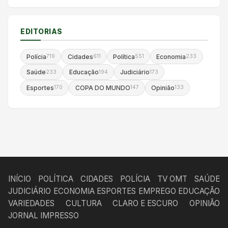
EDITORIAS
Polícia
Cidades
Política
Economia
719
611
551
233
Saúde
Educação
Judiciário
233
194
173
Esportes
COPA DO MUNDO
Opinião
170
147
133
INÍCIO
POLÍTICA
CIDADES
POLÍCIA
TV OMT
SAÚDE
JUDICIÁRIO
ECONOMIA
ESPORTES
EMPREGO
EDUCAÇÃO
VARIEDADES
CULTURA
CLARO E ESCURO
OPINIÃO
JORNAL IMPRESSO