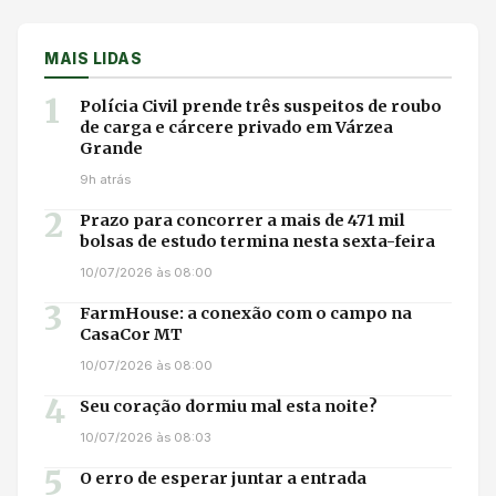
MAIS LIDAS
1
Polícia Civil prende três suspeitos de roubo
de carga e cárcere privado em Várzea
Grande
9h atrás
2
Prazo para concorrer a mais de 471 mil
bolsas de estudo termina nesta sexta-feira
10/07/2026 às 08:00
3
FarmHouse: a conexão com o campo na
CasaCor MT
10/07/2026 às 08:00
4
Seu coração dormiu mal esta noite?
10/07/2026 às 08:03
5
O erro de esperar juntar a entrada