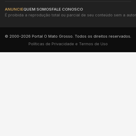
ANUNCIE
QUEM SOMOS
FALE CONOSCO
É proibida a reprodução total ou parcial de seu conteúdo sem a autori
© 2000-2026 Portal O Mato Grosso. Todos os direitos reservados.
Políticas de Privacidade e Termos de Uso