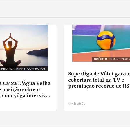
CRÉDITO: OSKAY/UNSPL
CRÉDITO: THINKSTOCKPHOTOS
Superliga de Vôlei garan
cobertura total na TV e
 Caixa D’Água Velha
premiação recorde de R$ 
xposição sobre o
milhões
l com yôga imersivo
ha em Cuiabá
4h atrás