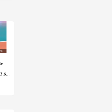
ASH
te
3,6