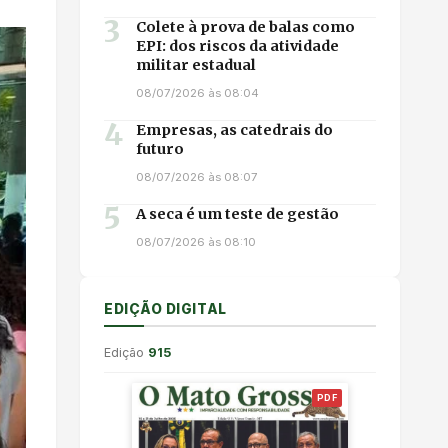
3
Colete à prova de balas como
EPI: dos riscos da atividade
militar estadual
08/07/2026 às 08:04
4
Empresas, as catedrais do
futuro
08/07/2026 às 08:07
5
A seca é um teste de gestão
08/07/2026 às 08:10
EDIÇÃO DIGITAL
Edição
915
PDF