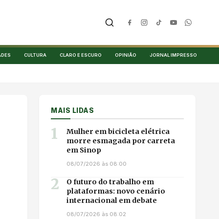
ADES
CULTURA
CLARO E ESCURO
OPINIÃO
JORNAL IMPRESSO
MAIS LIDAS
1
Mulher em bicicleta elétrica
morre esmagada por carreta
em Sinop
08/07/2026 às 08:00
2
O futuro do trabalho em
plataformas: novo cenário
internacional em debate
08/07/2026 às 08:02