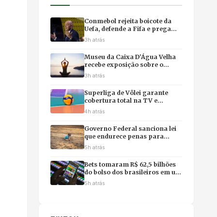
Conmebol rejeita boicote da
Uefa, defende a Fifa e prega
equilíbrio após recuo de
3h atrás
Infantino
Museu da Caixa D’Água Velha
recebe exposição sobre o
Pantanal com yôga imersivo e
3h atrás
feirinha em Cuiabá
Superliga de Vôlei garante
cobertura total na TV e
premiação recorde de R$ 3,6
4h atrás
milhões
Governo Federal sanciona lei
que endurece penas para
crimes sexuais contra
5h atrás
crianças na internet e uso de
IA
Bets tomaram R$ 62,5 bilhões
do bolso dos brasileiros em um
ano, revela estudo
5h atrás