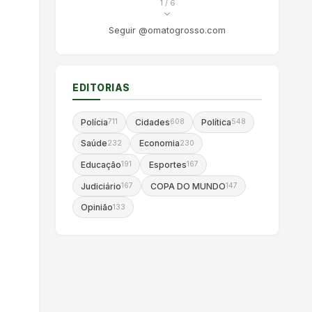
1
/ 6
Seguir @omatogrosso.com
EDITORIAS
Polícia
Cidades
Política
711
608
548
Saúde
Economia
232
230
Educação
Esportes
191
167
Judiciário
COPA DO MUNDO
167
147
Opinião
133