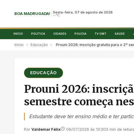
Sexta-feira, 07 de agosto de 2026
BOA MADRUGADA!
--°C
INÍCIO
POLÍTICA
CIDADES
POLÍCIA
TV OMT
SAÚDE
Início
›
Educação
›
Prouni 2026: inscrição gratuita para o 2º 
EDUCAÇÃO
Prouni 2026: inscriçã
semestre começa nes
Estudante deve ter ensino médio e ter par
Por
Valdemar Félix
06/07/2026 às 13:30
3 min de leitur