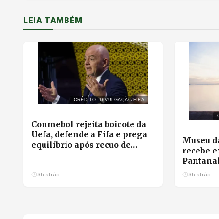
LEIA TAMBÉM
CRÉDITO: DIVULGAÇÃO/FIFA
Conmebol rejeita boicote da
Uefa, defende a Fifa e prega
Museu da
equilíbrio após recuo de
recebe e
Infantino
Pantana
e feirin
3h atrás
3h atrás