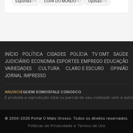
Esportes
COPA DO MUNDO
Opinião
170
147
133
INÍCIO
POLÍTICA
CIDADES
POLÍCIA
TV OMT
SAÚDE
JUDICIÁRIO
ECONOMIA
ESPORTES
EMPREGO
EDUCAÇÃO
VARIEDADES
CULTURA
CLARO E ESCURO
OPINIÃO
JORNAL IMPRESSO
ANUNCIE
QUEM SOMOS
FALE CONOSCO
É proibida a reprodução total ou parcial de seu conteúdo sem a autori
© 2000-2026 Portal O Mato Grosso. Todos os direitos reservados.
Políticas de Privacidade e Termos de Uso