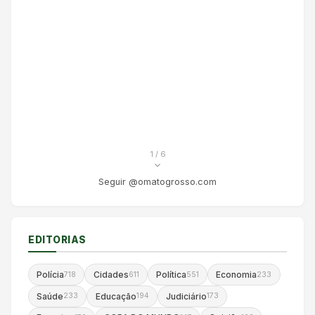
1
/ 6
Seguir @omatogrosso.com
EDITORIAS
Polícia
Cidades
Política
Economia
718
611
551
233
Saúde
Educação
Judiciário
233
194
173