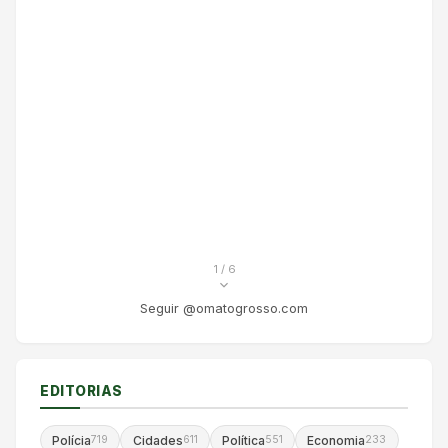
1
/ 6
Seguir @omatogrosso.com
EDITORIAS
Polícia
Cidades
Política
Economia
719
611
551
233