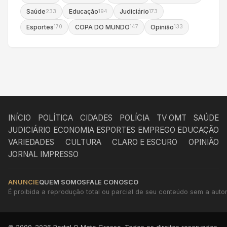
Saúde
Educação
Judiciário
233
194
173
Esportes
COPA DO MUNDO
Opinião
170
147
133
INÍCIO
POLÍTICA
CIDADES
POLÍCIA
TV OMT
SAÚDE
JUDICIÁRIO
ECONOMIA
ESPORTES
EMPREGO
EDUCAÇÃO
VARIEDADES
CULTURA
CLARO E ESCURO
OPINIÃO
JORNAL IMPRESSO
ANUNCIE
QUEM SOMOS
FALE CONOSCO
É proibida a reprodução total ou parcial de seu conteúdo sem a autori