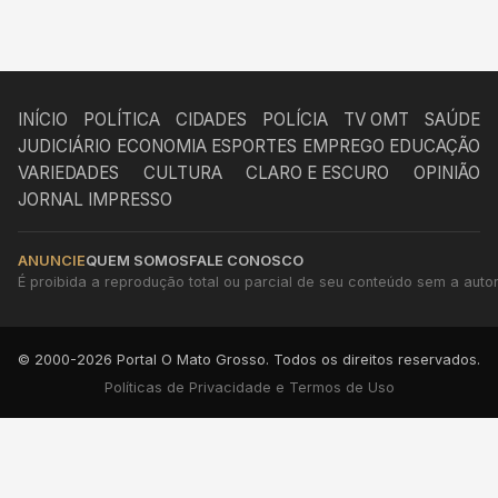
INÍCIO
POLÍTICA
CIDADES
POLÍCIA
TV OMT
SAÚDE
JUDICIÁRIO
ECONOMIA
ESPORTES
EMPREGO
EDUCAÇÃO
VARIEDADES
CULTURA
CLARO E ESCURO
OPINIÃO
JORNAL IMPRESSO
ANUNCIE
QUEM SOMOS
FALE CONOSCO
É proibida a reprodução total ou parcial de seu conteúdo sem a autori
© 2000-2026 Portal O Mato Grosso. Todos os direitos reservados.
Políticas de Privacidade e Termos de Uso