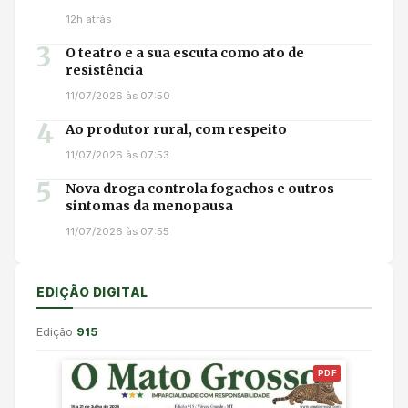
12h atrás
3
O teatro e a sua escuta como ato de
resistência
11/07/2026 às 07:50
4
Ao produtor rural, com respeito
11/07/2026 às 07:53
5
Nova droga controla fogachos e outros
sintomas da menopausa
11/07/2026 às 07:55
EDIÇÃO DIGITAL
Edição
915
PDF