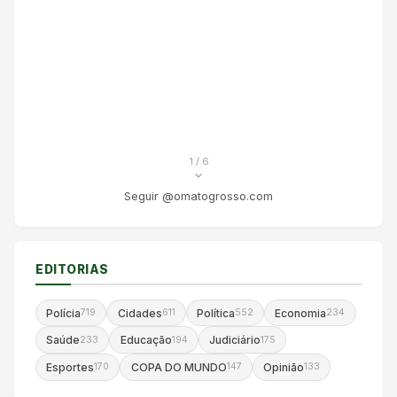
1
/ 6
Seguir @omatogrosso.com
EDITORIAS
Polícia
Cidades
Política
Economia
719
611
552
234
Saúde
Educação
Judiciário
233
194
175
Esportes
COPA DO MUNDO
Opinião
170
147
133