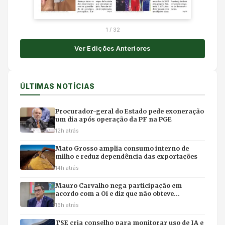
1
/
32
Ver Edições Anteriores
ÚLTIMAS NOTÍCIAS
Procurador-geral do Estado pede exoneração
um dia após operação da PF na PGE
12h atrás
Mato Grosso amplia consumo interno de
milho e reduz dependência das exportações
14h atrás
Mauro Carvalho nega participação em
acordo com a Oi e diz que não obteve
benefícios
16h atrás
TSE cria conselho para monitorar uso de IA e