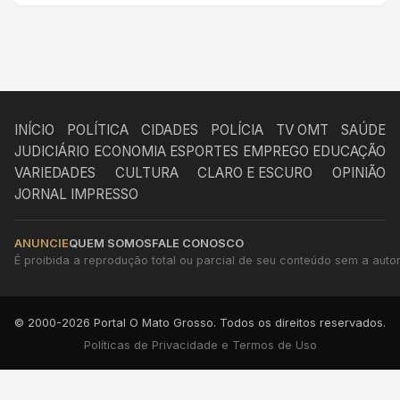
INÍCIO
POLÍTICA
CIDADES
POLÍCIA
TV OMT
SAÚDE
JUDICIÁRIO
ECONOMIA
ESPORTES
EMPREGO
EDUCAÇÃO
VARIEDADES
CULTURA
CLARO E ESCURO
OPINIÃO
JORNAL IMPRESSO
ANUNCIE
QUEM SOMOS
FALE CONOSCO
É proibida a reprodução total ou parcial de seu conteúdo sem a autori
© 2000-2026 Portal O Mato Grosso. Todos os direitos reservados.
Políticas de Privacidade e Termos de Uso