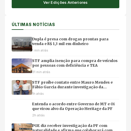
Ver Edições Anteriores
ÚLTIMAS NOTÍCIAS
Dupla é presa com drogas prontas para
venda e R$ 1,3 mil em dinheiro
1 min atrás
STF amplia isenção para compra de veículos
por pessoas com deficiência e TEA
31 min atrás
STF proíbe contato entre Mauro Mendes e
Fábio Garcia durante investigação da
Operação Heritage
1h atrás
Entenda o acordo entre Governo de MT e Oi
que virou alvo da Operação Heritage da PF
2h atrás
PGE diz receber investigação da PF com
naturalidade e afirma que colaborará com