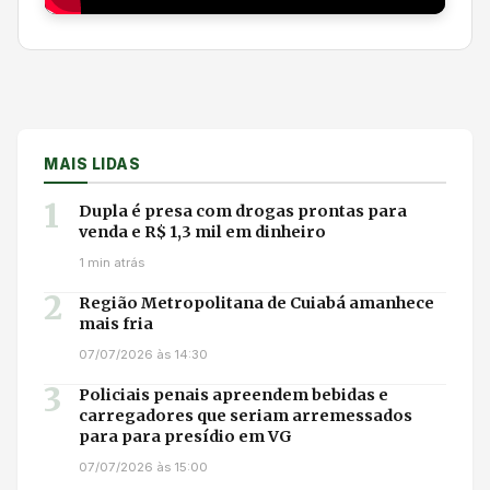
MAIS LIDAS
1
Dupla é presa com drogas prontas para
venda e R$ 1,3 mil em dinheiro
1 min atrás
2
Região Metropolitana de Cuiabá amanhece
mais fria
07/07/2026 às 14:30
3
Policiais penais apreendem bebidas e
carregadores que seriam arremessados
para para presídio em VG
07/07/2026 às 15:00