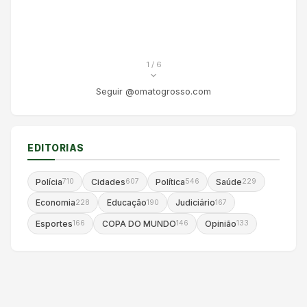
1
/ 6
Seguir @omatogrosso.com
EDITORIAS
Polícia
Cidades
Política
Saúde
710
607
546
229
Economia
Educação
Judiciário
228
190
167
Esportes
COPA DO MUNDO
Opinião
166
146
133