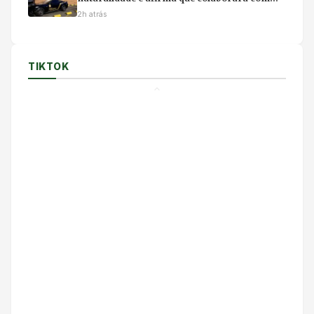
apuração
2h atrás
TIKTOK