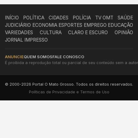
INÍCIO
POLÍTICA
CIDADES
POLÍCIA
TV OMT
SAÚDE
JUDICIÁRIO
ECONOMIA
ESPORTES
EMPREGO
EDUCAÇÃO
VARIEDADES
CULTURA
CLARO E ESCURO
OPINIÃO
JORNAL IMPRESSO
ANUNCIE
QUEM SOMOS
FALE CONOSCO
É proibida a reprodução total ou parcial de seu conteúdo sem a autori
© 2000-2026 Portal O Mato Grosso. Todos os direitos reservados.
Políticas de Privacidade e Termos de Uso