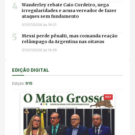
4
Wanderley rebate Caio Cordeiro, nega
irregularidades e acusa vereador de fazer
ataques sem fundamento
07/07/2026 às 14:21
5
Messi perde pênalti, mas comanda reação
relâmpago da Argentina nas oitavas
07/07/2026 às 14:25
EDIÇÃO DIGITAL
Edição
915
PDF