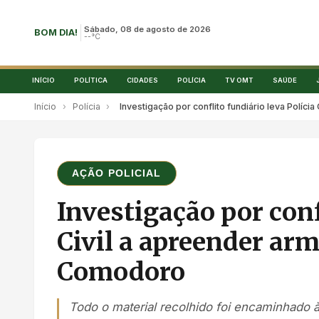
Sábado, 08 de agosto de 2026
BOM DIA!
--°C
INÍCIO
POLÍTICA
CIDADES
POLÍCIA
TV OMT
SAÚDE
Início
›
Polícia
›
Investigação por conflito fundiário leva Polí
AÇÃO POLICIAL
Investigação por conf
Civil a apreender ar
Comodoro
Todo o material recolhido foi encaminhado 