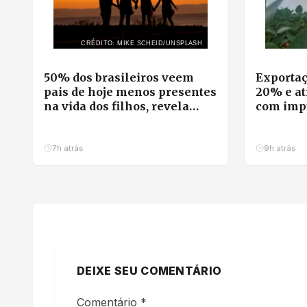
CRÉDITO: MIKE SCHEID/UNSPLASH
50% dos brasileiros veem
Exportaç
pais de hoje menos presentes
20% e at
na vida dos filhos, revela
com impu
pesquisa
milho
7h atrás
9h atrás
DEIXE SEU COMENTÁRIO
Comentário
*