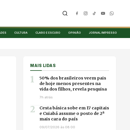
ADES
CULTURA
CLARO E ESCURO
OPINIÃO
JORNAL IMPRESSO
MAIS LIDAS
1
50% dos brasileiros veem pais
de hoje menos presentes na
vida dos filhos, revela pesquisa
7h atrás
2
Cesta básica sobe em 17 capitais
e Cuiabá assume o posto de 2ª
mais cara do país
09/07/2026 às 08:00