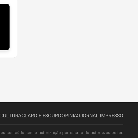
CULTURA
CLARO E ESCURO
OPINIÃO
JORNAL IMPRESSO
seu conteúdo sem a autorização por escrito do autor e/ou editor.