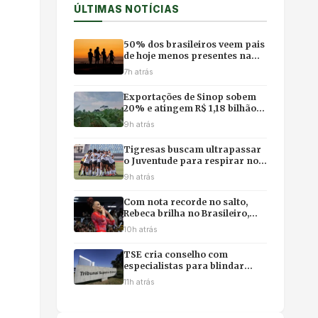
ÚLTIMAS NOTÍCIAS
50% dos brasileiros veem pais
de hoje menos presentes na
vida dos filhos, revela pesquisa
7h atrás
Exportações de Sinop sobem
20% e atingem R$ 1,18 bilhão
com impulso da soja e do milho
9h atrás
Tigresas buscam ultrapassar
o Juventude para respirar no
campeonato
9h atrás
Com nota recorde no salto,
Rebeca brilha no Brasileiro,
mas poupa físico e abre mão
10h atrás
da final individual
TSE cria conselho com
especialistas para blindar
eleições contra desinformação
11h atrás
e uso ilícito de IA