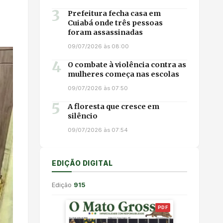
3
Prefeitura fecha casa em
Cuiabá onde três pessoas
foram assassinadas
09/07/2026 às 08:00
4
O combate à violência contra as
mulheres começa nas escolas
09/07/2026 às 07:50
5
A floresta que cresce em
silêncio
09/07/2026 às 07:54
EDIÇÃO DIGITAL
Edição
915
PDF