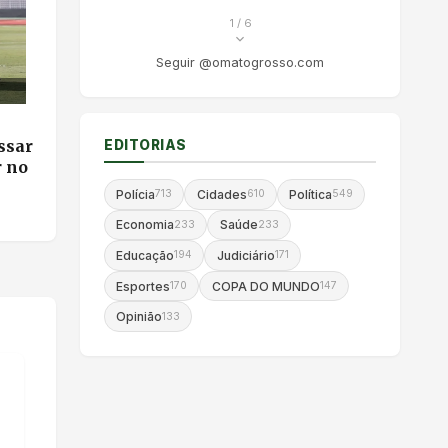
1
/ 6
Seguir @omatogrosso.com
ssar
EDITORIAS
r no
Polícia
Cidades
Política
713
610
549
Economia
Saúde
233
233
Educação
Judiciário
194
171
Esportes
COPA DO MUNDO
170
147
Opinião
133