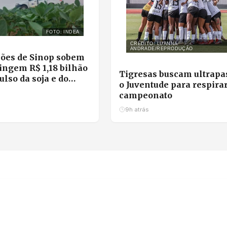
FOTO: INDEA
CRÉDITO: LUANNA
ANDRADE/REPRODUÇÃO
ões de Sinop sobem
ingem R$ 1,18 bilhão
Tigresas buscam ultrapa
lso da soja e do
o Juventude para respira
campeonato
9h atrás