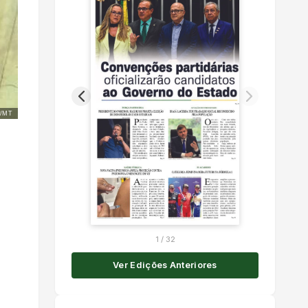
/MT
1
/
32
Ver Edições Anteriores