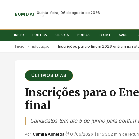
Quinta-feira, 06 de agosto de 2026
BOM DIA!
--°C
INÍCIO
POLÍTICA
CIDADES
POLÍCIA
TV OMT
SAÚDE
Início
›
Educação
›
Inscrições para o Enem 2026 entram na reta 
ÚLTIMOS DIAS
Inscrições para o En
final
Candidatos têm até 5 de junho para confirm
Por
Camila Almeida
01/06/2026 às 15:30
2 min de leitur