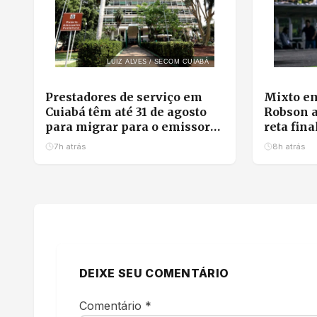
LUIZ ALVES / SECOM CUIABÁ
Prestadores de serviço em
Mixto em
Cuiabá têm até 31 de agosto
Robson a
para migrar para o emissor
reta fina
nacional de nota fiscal
garante 
7h atrás
8h atrás
DEIXE SEU COMENTÁRIO
Comentário
*