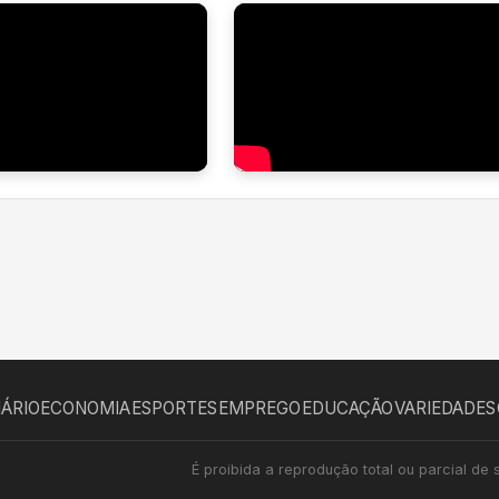
IÁRIO
ECONOMIA
ESPORTES
EMPREGO
EDUCAÇÃO
VARIEDADES
É proibida a reprodução total ou parcial de 