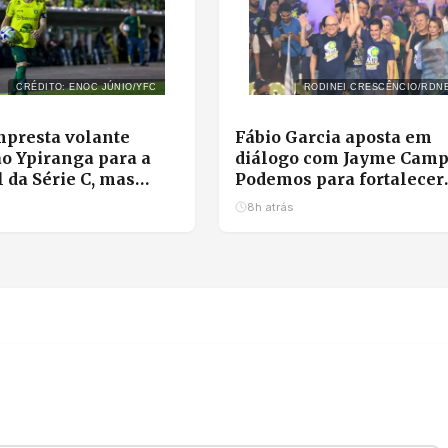
CRÉDITO: ENOC JÚNIO/YFC
RODINEI CRESCÊNCIO/RDN
presta volante
Fábio Garcia aposta em
o Ypiranga para a
diálogo com Jayme Camp
l da Série C, mas
Podemos para fortalecer
retorno para 2027
chapa com Pivetta
8h atrás