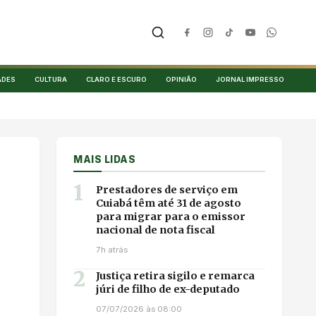
ADES
CULTURA
CLARO E ESCURO
OPINIÃO
JORNAL IMPRESSO
MAIS LIDAS
1
Prestadores de serviço em
Cuiabá têm até 31 de agosto
para migrar para o emissor
nacional de nota fiscal
7h atrás
2
Justiça retira sigilo e remarca
júri de filho de ex-deputado
07/07/2026 às 08:00