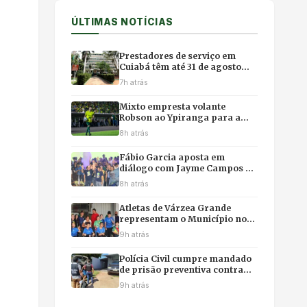
ÚLTIMAS NOTÍCIAS
Prestadores de serviço em
Cuiabá têm até 31 de agosto
para migrar para o emissor
7h atrás
nacional de nota fiscal
Mixto empresta volante
Robson ao Ypiranga para a
reta final da Série C, mas
8h atrás
garante retorno para 2027
Fábio Garcia aposta em
diálogo com Jayme Campos e
Podemos para fortalecer
8h atrás
chapa com Pivetta
Atletas de Várzea Grande
representam o Município nos
Jogos Paralímpicos Escolares
9h atrás
de Mato Grosso
Polícia Civil cumpre mandado
de prisão preventiva contra
investigado em Reserva do
9h atrás
Cabaçal