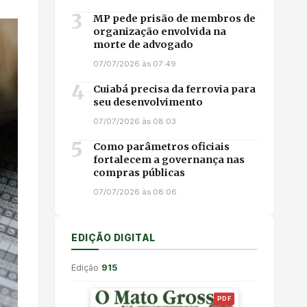
3
MP pede prisão de membros de
organização envolvida na
morte de advogado
07/07/2026 às 07:49
4
Cuiabá precisa da ferrovia para
seu desenvolvimento
07/07/2026 às 08:03
5
Como parâmetros oficiais
fortalecem a governança nas
compras públicas
07/07/2026 às 08:06
EDIÇÃO DIGITAL
Edição
915
PDF