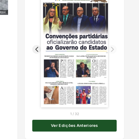
ASH
1
/
32
Ver Edições Anteriores