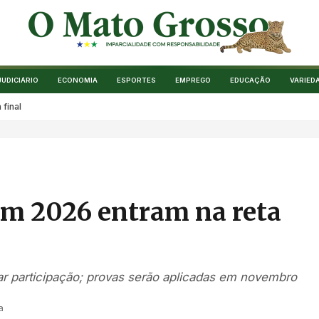
JUDICIÁRIO
ECONOMIA
ESPORTES
EMPREGO
EDUCAÇÃO
VARIED
final
em 2026 entram na reta
ar participação; provas serão aplicadas em novembro
a