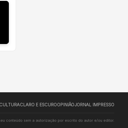
CULTURA
CLARO E ESCURO
OPINIÃO
JORNAL IMPRESSO
seu conteúdo sem a autorização por escrito do autor e/ou editor.