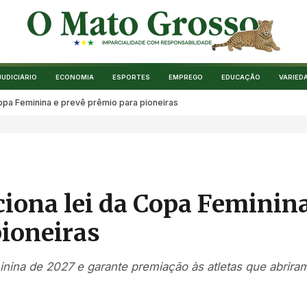
JUDICIÁRIO
ECONOMIA
ESPORTES
EMPREGO
EDUCAÇÃO
VARIED
opa Feminina e prevê prêmio para pioneiras
iona lei da Copa Feminin
pioneiras
nina de 2027 e garante premiação às atletas que abrira