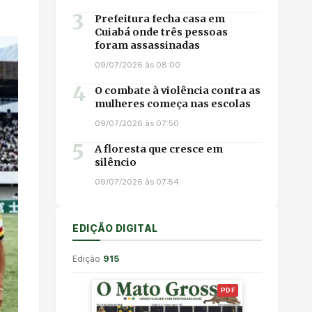
3
Prefeitura fecha casa em
Cuiabá onde três pessoas
foram assassinadas
09/07/2026 às 08:00
4
O combate à violência contra as
mulheres começa nas escolas
09/07/2026 às 07:50
5
A floresta que cresce em
silêncio
09/07/2026 às 07:54
EDIÇÃO DIGITAL
Edição
915
PDF