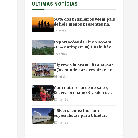
ÚLTIMAS NOTÍCIAS
50% dos brasileiros veem pais
de hoje menos presentes na
vida dos filhos, revela pesquisa
7h atrás
Exportações de Sinop sobem
20% e atingem R$ 1,18 bilhão
com impulso da soja e do milho
8h atrás
Tigresas buscam ultrapassar
o Juventude para respirar no
campeonato
9h atrás
Com nota recorde no salto,
Rebeca brilha no Brasileiro,
mas poupa físico e abre mão
10h atrás
da final individual
TSE cria conselho com
especialistas para blindar
eleições contra desinformação
10h atrás
e uso ilícito de IA