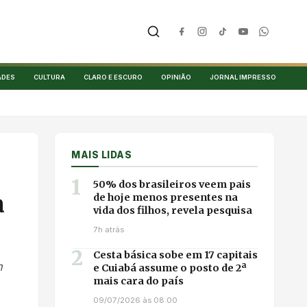
ADES
CULTURA
CLARO E ESCURO
OPINIÃO
JORNAL IMPRESSO
MAIS LIDAS
1
50% dos brasileiros veem pais
a
de hoje menos presentes na
vida dos filhos, revela pesquisa
7h atrás
2
Cesta básica sobe em 17 capitais
m
e Cuiabá assume o posto de 2ª
mais cara do país
09/07/2026 às 08:00