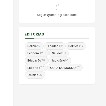
1
/ 6
Seguir @omatogrosso.com
EDITORIAS
Polícia
Cidades
Política
713
610
549
Economia
Saúde
233
233
Educação
Judiciário
194
171
Esportes
COPA DO MUNDO
170
147
Opinião
133