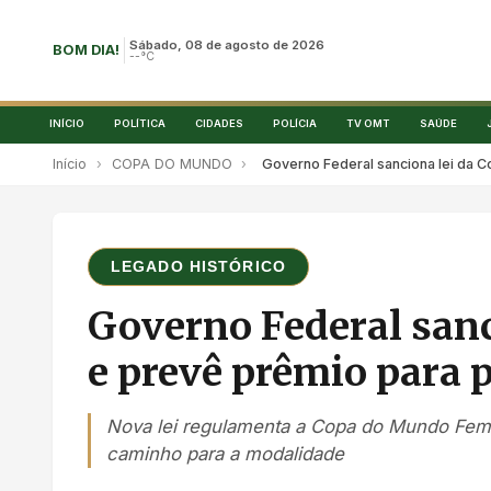
Sábado, 08 de agosto de 2026
BOM DIA!
--°C
INÍCIO
POLÍTICA
CIDADES
POLÍCIA
TV OMT
SAÚDE
Início
›
COPA DO MUNDO
›
Governo Federal sanciona lei da C
LEGADO HISTÓRICO
Governo Federal sanc
e prevê prêmio para 
Nova lei regulamenta a Copa do Mundo Femi
caminho para a modalidade