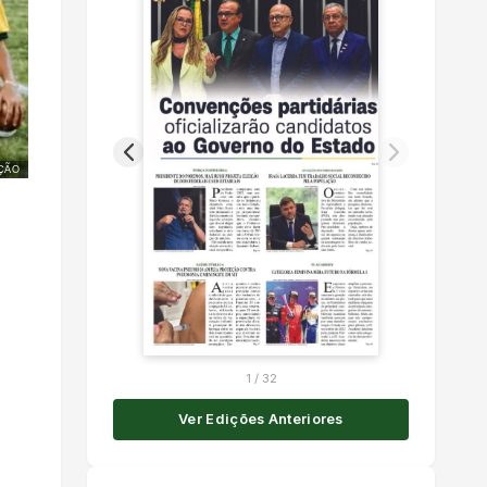
ÇÃO
1
/
32
Ver Edições Anteriores