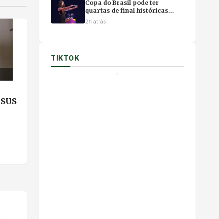
Copa do Brasil pode ter
quartas de final históricas
compostas apenas por
2h atrás
campeões do torneio
TIKTOK
 SUS