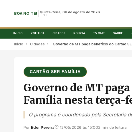
Quinta-feira, 06 de agosto de 2026
BOA NOITE!
--°C
INÍCIO
POLÍTICA
CIDADES
POLÍCIA
TV OMT
SAÚDE
Início
›
Cidades
›
Governo de MT paga benefício do Cartão SER 
CARTÃO SER FAMÍLIA
Governo de MT paga 
Família nesta terça-f
O programa é coordenado pela Secretaria de
Por
Eder Pereira
12/05/2026 às 15:00
2 min de leitura