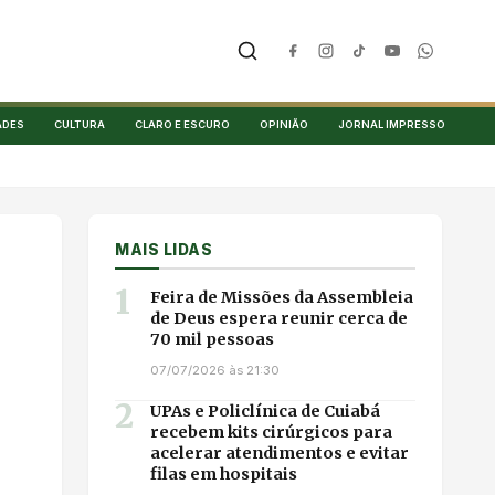
ADES
CULTURA
CLARO E ESCURO
OPINIÃO
JORNAL IMPRESSO
MAIS LIDAS
1
Feira de Missões da Assembleia
de Deus espera reunir cerca de
70 mil pessoas
07/07/2026 às 21:30
2
UPAs e Policlínica de Cuiabá
recebem kits cirúrgicos para
acelerar atendimentos e evitar
filas em hospitais