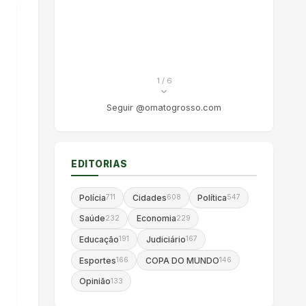
1
/ 6
Seguir @omatogrosso.com
EDITORIAS
Polícia
Cidades
Política
711
608
547
Saúde
Economia
232
229
Educação
Judiciário
191
167
Esportes
COPA DO MUNDO
166
146
Opinião
133