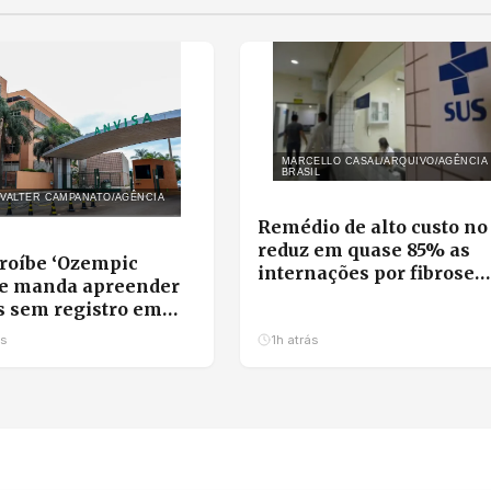
MARCELLO CASAL/ARQUIVO/AGÊNCIA
BRASIL
 VALTER CAMPANATO/AGÊNCIA
Remédio de alto custo no
reduz em quase 85% as
roíbe ‘Ozempic
internações por fibrose
 e manda apreender
cística
 sem registro em
asil
ás
1h atrás