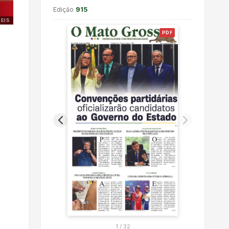
Edição
915
REIS
PDF
1
/
32