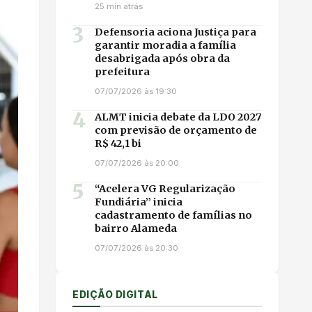
25 min atrás
3
Defensoria aciona Justiça para
garantir moradia a família
desabrigada após obra da
prefeitura
07/07/2026 às 19:30
4
ALMT inicia debate da LDO 2027
com previsão de orçamento de
R$ 42,1 bi
07/07/2026 às 20:00
5
“Acelera VG Regularização
Fundiária” inicia
cadastramento de famílias no
bairro Alameda
07/07/2026 às 20:30
EDIÇÃO DIGITAL