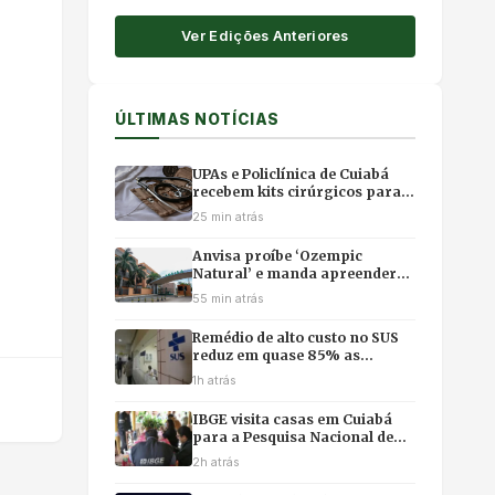
Ver Edições Anteriores
ÚLTIMAS NOTÍCIAS
UPAs e Policlínica de Cuiabá
recebem kits cirúrgicos para
acelerar atendimentos e evitar
25 min atrás
filas em hospitais
Anvisa proíbe ‘Ozempic
Natural’ e manda apreender
remédios sem registro em
55 min atrás
todo o Brasil
Remédio de alto custo no SUS
reduz em quase 85% as
internações por fibrose cística
1h atrás
IBGE visita casas em Cuiabá
para a Pesquisa Nacional de
Saúde 2026; saiba como
2h atrás
identificar entrevistadores