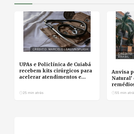
CRÉDITO: MARCELO LEAL/UNSPLASH
CRÉDITO:
BRASIL
UPAs e Policlínica de Cuiabá
recebem kits cirúrgicos para
Anvisa p
acelerar atendimentos e
Natural’
evitar filas em hospitais
remédios
todo o Br
25 min atrás
55 min atr