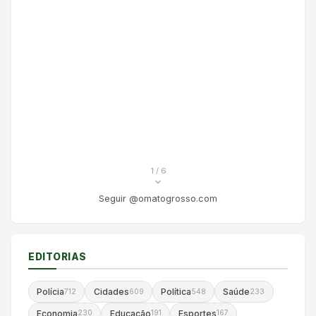
1
/ 6
Seguir @omatogrosso.com
EDITORIAS
Polícia
Cidades
Política
Saúde
712
609
548
233
Economia
Educação
Esportes
230
191
167