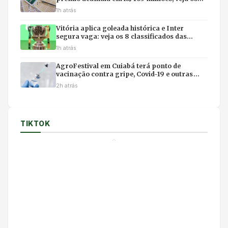
números
1h atrás
Vitória aplica goleada histórica e Inter
segura vaga: veja os 8 classificados das
quartas da Copa do Brasil
1h atrás
AgroFestival em Cuiabá terá ponto de
vacinação contra gripe, Covid-19 e outras
doenças no fim de semana
2h atrás
TIKTOK