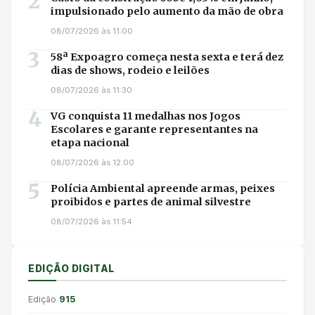
2
impulsionado pelo aumento da mão de obra
08/07/2026 às 11:00
3
58ª Expoagro começa nesta sexta e terá dez
dias de shows, rodeio e leilões
08/07/2026 às 11:30
4
VG conquista 11 medalhas nos Jogos
Escolares e garante representantes na
etapa nacional
08/07/2026 às 12:00
5
Polícia Ambiental apreende armas, peixes
proibidos e partes de animal silvestre
08/07/2026 às 11:54
EDIÇÃO DIGITAL
Edição
915