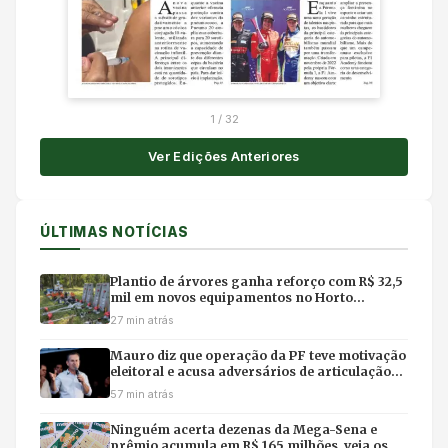
1
/
32
Ver Edições Anteriores
ÚLTIMAS NOTÍCIAS
Plantio de árvores ganha reforço com R$ 32,5
mil em novos equipamentos no Horto
Florestal de Cuiabá
27 min atrás
Mauro diz que operação da PF teve motivação
eleitoral e acusa adversários de articulação
política
57 min atrás
Ninguém acerta dezenas da Mega-Sena e
prêmio acumula em R$ 165 milhões, veja os