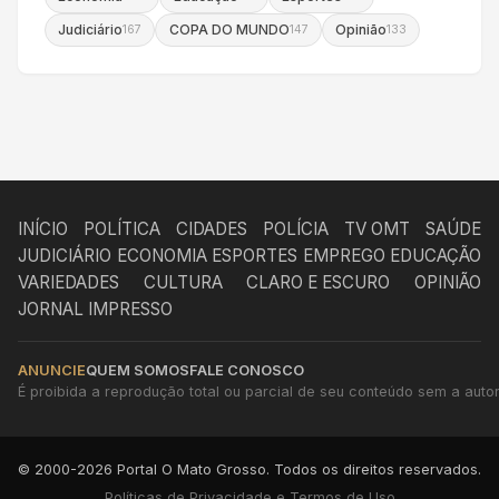
Judiciário
COPA DO MUNDO
Opinião
167
147
133
INÍCIO
POLÍTICA
CIDADES
POLÍCIA
TV OMT
SAÚDE
JUDICIÁRIO
ECONOMIA
ESPORTES
EMPREGO
EDUCAÇÃO
VARIEDADES
CULTURA
CLARO E ESCURO
OPINIÃO
JORNAL IMPRESSO
ANUNCIE
QUEM SOMOS
FALE CONOSCO
É proibida a reprodução total ou parcial de seu conteúdo sem a autori
© 2000-2026 Portal O Mato Grosso. Todos os direitos reservados.
Políticas de Privacidade e Termos de Uso