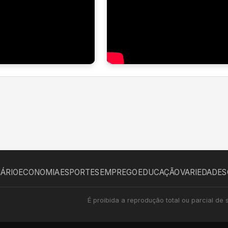
IÁRIO
ECONOMIA
ESPORTES
EMPREGO
EDUCAÇÃO
VARIEDADES
É proibida a reprodução total ou parcial de 