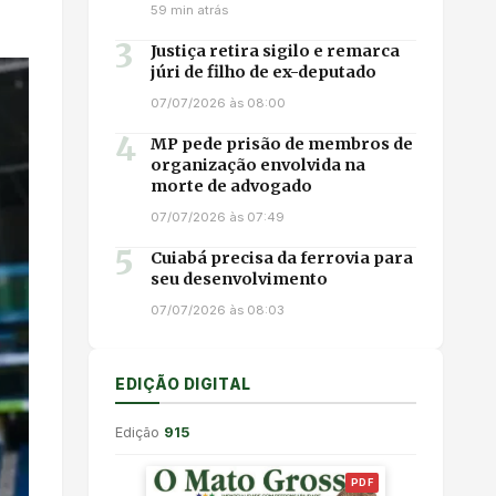
59 min atrás
3
Justiça retira sigilo e remarca
júri de filho de ex-deputado
07/07/2026 às 08:00
4
MP pede prisão de membros de
organização envolvida na
morte de advogado
07/07/2026 às 07:49
5
Cuiabá precisa da ferrovia para
seu desenvolvimento
07/07/2026 às 08:03
EDIÇÃO DIGITAL
Edição
915
PDF