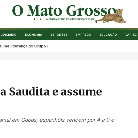
JUDICIÁRIO
ECONOMIA
ESPORTES
EMPREGO
EDUCAÇÃO
VARIED
ssume liderança do Grupo H
a Saudita e assume
Yamal em Copas, espanhóis vencem por 4 a 0 e