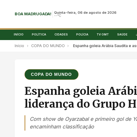
Quinta-feira, 06 de agosto de 2026
BOA MADRUGADA!
--°C
INÍCIO
POLÍTICA
CIDADES
POLÍCIA
TV OMT
SAÚDE
Início
›
COPA DO MUNDO
›
Espanha goleia Arábia Saudita e a
COPA DO MUNDO
Espanha goleia Arábi
liderança do Grupo H
Com show de Oyarzabal e primeiro gol de 
encaminham classificação