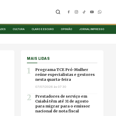
ADES
CULTURA
CLARO E ESCURO
OPINIÃO
JORNAL IMPRESSO
MAIS LIDAS
1
Programa TCE Pró-Mulher
reúne especialistas e gestores
nesta quarta-feira
07/07/2026 às 07:30
2
Prestadores de serviço em
Cuiabá têm até 31 de agosto
para migrar para o emissor
nacional de nota fiscal