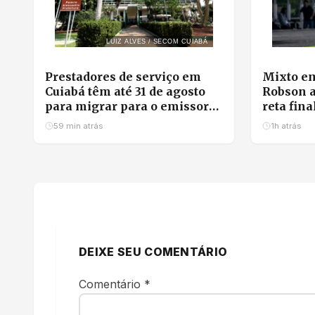
LUIZ ALVES / SECOM CUIABÁ
Prestadores de serviço em
Mixto em
Cuiabá têm até 31 de agosto
Robson a
para migrar para o emissor
reta fina
nacional de nota fiscal
garante 
59 min atrás
1h atrás
DEIXE SEU COMENTÁRIO
Comentário
*