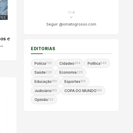
1
/ 6
EWS
Seguir @omatogrosso.com
os e
EDITORIAS
Polícia
Cidades
Política
705
604
546
Saúde
Economia
229
228
Educação
Esportes
190
166
Judiciário
COPA DO MUNDO
165
146
Opinião
133