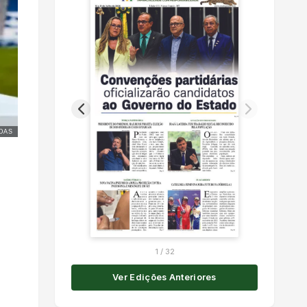
DAS
1
/
32
Ver Edições Anteriores