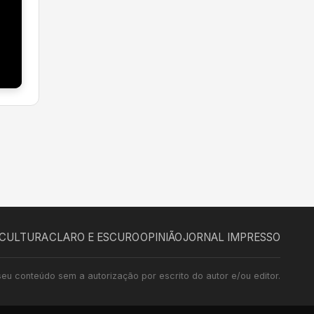
CULTURA
CLARO E ESCURO
OPINIÃO
JORNAL IMPRESSO
seu conteúdo sem a autorização por escrito do autor e/ou editor.