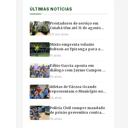
ÚLTIMAS NOTÍCIAS
Prestadores de serviço em
Cuiabá têm até 31 de agosto
para migrar para o emissor
59 min atrás
nacional de nota fiscal
Mixto empresta volante
Robson ao Ypiranga para a
reta final da Série C, mas
1h atrás
garante retorno para 2027
Fábio Garcia aposta em
diálogo com Jayme Campos e
Podemos para fortalecer
2h atrás
chapa com Pivetta
Atletas de Várzea Grande
representam o Município nos
Jogos Paralímpicos Escolares
2h atrás
de Mato Grosso
Polícia Civil cumpre mandado
de prisão preventiva contra
investigado em Reserva do
3h atrás
Cabaçal