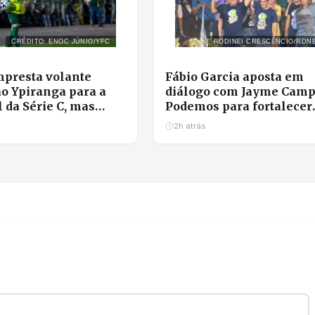
CRÉDITO: ENOC JÚNIO/YFC
RODINEI CRESCÊNCIO/RDN
presta volante
Fábio Garcia aposta em
o Ypiranga para a
diálogo com Jayme Camp
l da Série C, mas
Podemos para fortalecer
retorno para 2027
chapa com Pivetta
2h atrás