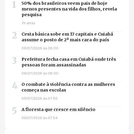
1
50% dos brasileiros veem pais de hoje
menos presentes na vida dos filhos, revela
pesquisa
7h atrás
2
Cesta básica sobe em 17 capitais e Cuiabá
assume o posto de 2ª mais cara do país
09/07/2026 às 08:00
3
Prefeitura fecha casa em Cuiabá onde três
pessoas foram assassinadas
09/07/2026 às 08:00
4
O combate à violência contra as mulheres
começa nas escolas
09/07/2026 às 07:50
5
A floresta que cresce em silêncio
09/07/2026 às 07:54