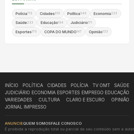
Polícia
Cidades
Política
Economia
713
610
549
233
Saúde
Educação
Judiciário
233
194
171
Esportes
COPA DO MUNDO
Opinião
170
147
133
INÍCIO
POLÍTICA
CIDADES
POLÍCIA
TV OMT
SAÚDE
JUDICIÁRIO
ECONOMIA
ESPORTES
EMPREGO
EDUCAÇÃO
VARIEDADES
CULTURA
CLARO E ESCURO
OPINIÃO
JORNAL IMPRESSO
ANUNCIE
QUEM SOMOS
FALE CONOSCO
É proibida a reprodução total ou parcial de seu conteúdo sem a autori