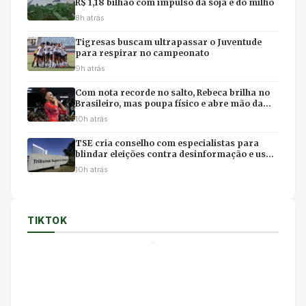
R$ 1,18 bilhão com impulso da soja e do milho
8h atrás
Tigresas buscam ultrapassar o Juventude
para respirar no campeonato
9h atrás
Com nota recorde no salto, Rebeca brilha no
Brasileiro, mas poupa físico e abre mão da
final individual
10h atrás
TSE cria conselho com especialistas para
blindar eleições contra desinformação e uso
ilícito de IA
10h atrás
TIKTOK