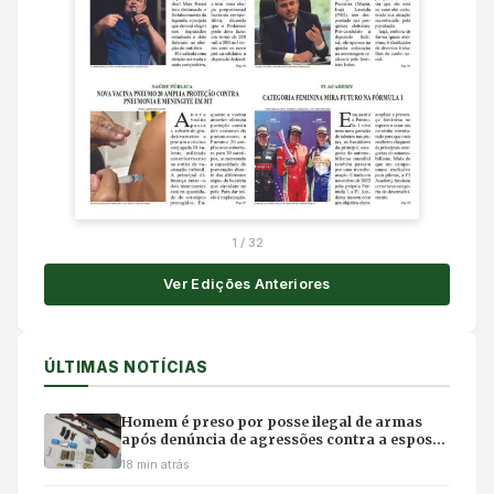
1
/
32
Ver Edições Anteriores
ÚLTIMAS NOTÍCIAS
Homem é preso por posse ilegal de armas
após denúncia de agressões contra a esposa
em MT
18 min atrás