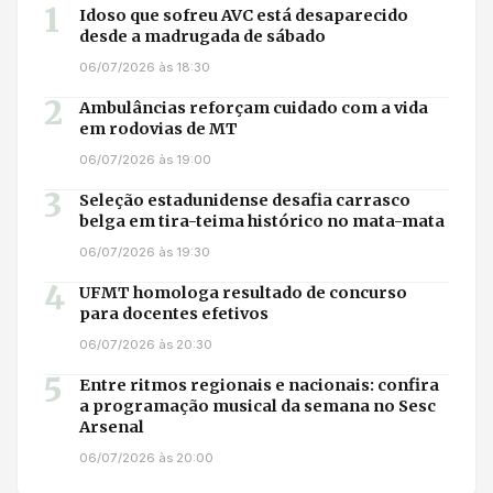
1
Idoso que sofreu AVC está desaparecido
desde a madrugada de sábado
06/07/2026 às 18:30
2
Ambulâncias reforçam cuidado com a vida
em rodovias de MT
06/07/2026 às 19:00
3
Seleção estadunidense desafia carrasco
belga em tira-teima histórico no mata-mata
06/07/2026 às 19:30
4
UFMT homologa resultado de concurso
para docentes efetivos
06/07/2026 às 20:30
5
Entre ritmos regionais e nacionais: confira
a programação musical da semana no Sesc
Arsenal
06/07/2026 às 20:00