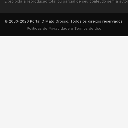
É proibida a reprodução total ou parcial de seu conteúdo sem a autori
© 2000-2026 Portal O Mato Grosso. Todos os direitos reservados.
Políticas de Privacidade e Termos de Uso