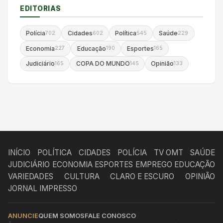
EDITORIAS
Polícia
Cidades
Política
Saúde
702
602
545
229
Economia
Educação
Esportes
227
190
165
Judiciário
COPA DO MUNDO
Opinião
165
145
133
INÍCIO
POLÍTICA
CIDADES
POLÍCIA
TV OMT
SAÚDE
JUDICIÁRIO
ECONOMIA
ESPORTES
EMPREGO
EDUCAÇÃO
VARIEDADES
CULTURA
CLARO E ESCURO
OPINIÃO
JORNAL IMPRESSO
ANUNCIE
QUEM SOMOS
FALE CONOSCO