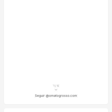
1
/ 6
Seguir @omatogrosso.com