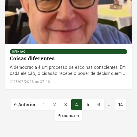
OPINIÃO
Coisas diferentes
A democracia é um processo de escolhas conscientes. Em
cada eleição, o cidadão recebe o poder de decidir quem
administra...
25/07/2026 às 07:46
← Anterior
1
2
3
4
5
6
…
14
Paginação de post
Próxima →