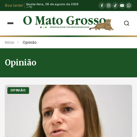
Quinta-feira, 06 de agosto de 2026
Boa tarde!
--°C
Início
›
Opinião
Opinião
OPINIÃO