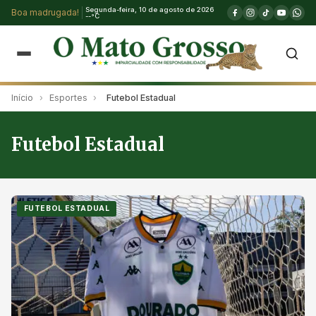
Segunda-feira, 10 de agosto de 2026
Boa madrugada!
--°C
Início
›
Esportes
›
Futebol Estadual
Futebol Estadual
FUTEBOL ESTADUAL