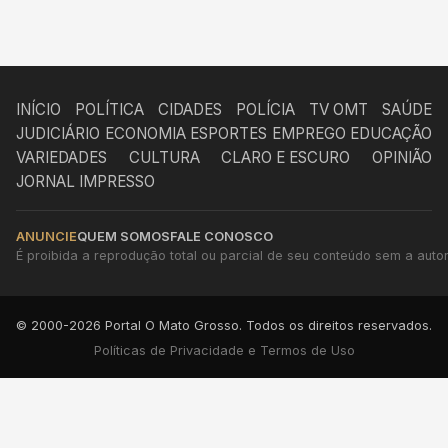
INÍCIO
POLÍTICA
CIDADES
POLÍCIA
TV OMT
SAÚDE
JUDICIÁRIO
ECONOMIA
ESPORTES
EMPREGO
EDUCAÇÃO
VARIEDADES
CULTURA
CLARO E ESCURO
OPINIÃO
JORNAL IMPRESSO
ANUNCIE
QUEM SOMOS
FALE CONOSCO
É proibida a reprodução total ou parcial de seu conteúdo sem a autori
© 2000-2026 Portal O Mato Grosso. Todos os direitos reservados.
Políticas de Privacidade e Termos de Uso