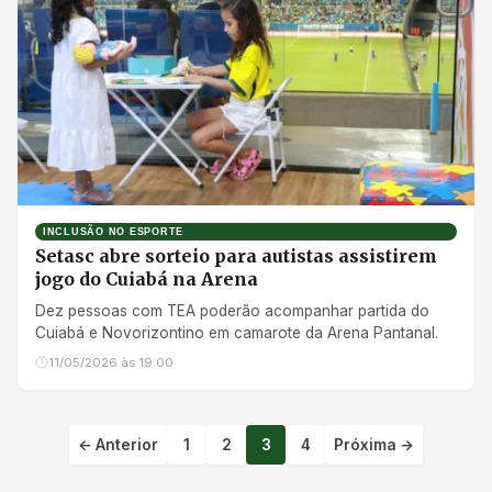
INCLUSÃO NO ESPORTE
Setasc abre sorteio para autistas assistirem
jogo do Cuiabá na Arena
Dez pessoas com TEA poderão acompanhar partida do
Cuiabá e Novorizontino em camarote da Arena Pantanal.
11/05/2026 às 19:00
← Anterior
1
2
3
4
Próxima →
Paginação de post