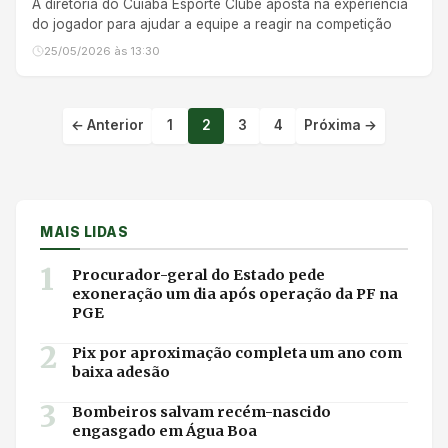
A diretoria do Cuiabá Esporte Clube aposta na experiência
do jogador para ajudar a equipe a reagir na competição
25/05/2026 às 13:30
← Anterior
1
2
3
4
Próxima →
Paginação de post
MAIS LIDAS
1
Procurador-geral do Estado pede
exoneração um dia após operação da PF na
PGE
2
Pix por aproximação completa um ano com
baixa adesão
3
Bombeiros salvam recém-nascido
engasgado em Água Boa