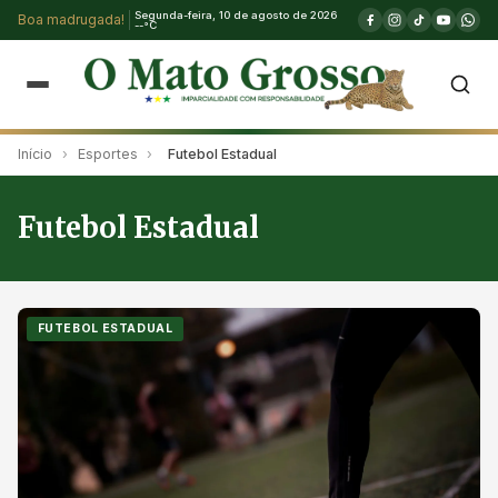
Segunda-feira, 10 de agosto de 2026
Boa madrugada!
--°C
Início
›
Esportes
›
Futebol Estadual
Futebol Estadual
FUTEBOL ESTADUAL