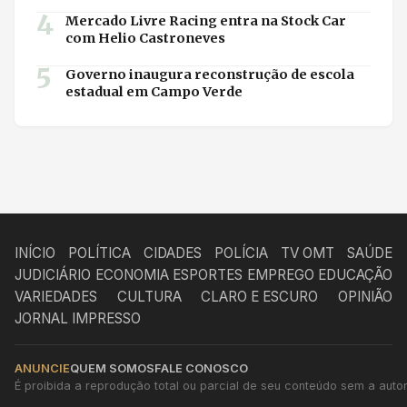
4
Mercado Livre Racing entra na Stock Car
com Helio Castroneves
5
Governo inaugura reconstrução de escola
estadual em Campo Verde
INÍCIO
POLÍTICA
CIDADES
POLÍCIA
TV OMT
SAÚDE
JUDICIÁRIO
ECONOMIA
ESPORTES
EMPREGO
EDUCAÇÃO
VARIEDADES
CULTURA
CLARO E ESCURO
OPINIÃO
JORNAL IMPRESSO
ANUNCIE
QUEM SOMOS
FALE CONOSCO
É proibida a reprodução total ou parcial de seu conteúdo sem a autori