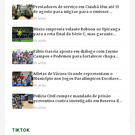
Prestadores de serviço em Cuiabá têm até 31
de agosto para migrar para o emissor
nacional de nota fiscal
4h atrás
Mixto empresta volante Robson ao Ypiranga
para a reta final da Série C, mas garante
retorno para 2027
4h atrás
Fábio Garcia aposta em diálogo com Jayme
Campos e Podemos para fortalecer chapa
com Pivetta
5h atrás
Atletas de Várzea Grande representam o
Município nos Jogos Paralímpicos Escolares
de Mato Grosso
5h atrás
Polícia Civil cumpre mandado de prisão
preventiva contra investigado em Reserva do
Cabaçal
6h atrás
TIKTOK