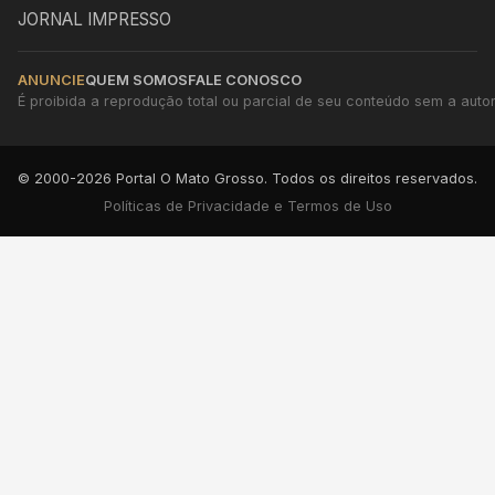
JORNAL IMPRESSO
ANUNCIE
QUEM SOMOS
FALE CONOSCO
É proibida a reprodução total ou parcial de seu conteúdo sem a autori
© 2000-2026 Portal O Mato Grosso. Todos os direitos reservados.
Políticas de Privacidade e Termos de Uso