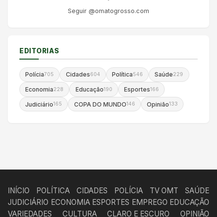
Seguir @omatogrosso.com
EDITORIAS
Polícia
Cidades
Política
Saúde
705
604
546
229
Economia
Educação
Esportes
228
190
166
Judiciário
COPA DO MUNDO
Opinião
165
146
133
INÍCIO
POLÍTICA
CIDADES
POLÍCIA
TV OMT
SAÚDE
JUDICIÁRIO
ECONOMIA
ESPORTES
EMPREGO
EDUCAÇÃO
VARIEDADES
CULTURA
CLARO E ESCURO
OPINIÃO