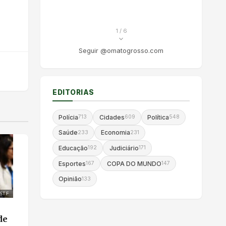
1
/ 6
Seguir @omatogrosso.com
EDITORIAS
Polícia
Cidades
Política
713
609
548
Saúde
Economia
233
231
Educação
Judiciário
192
171
Esportes
COPA DO MUNDO
167
147
Opinião
133
/STF
de