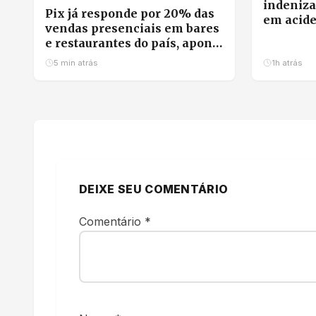
indeniza
Pix já responde por 20% das
em acide
vendas presenciais em bares
e restaurantes do país, aponta
Abrasel
5 min atrás
1h atrás
DEIXE SEU COMENTÁRIO
Comentário
*