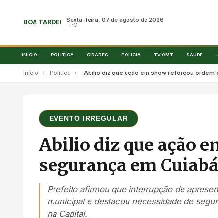
Sexta-feira, 07 de agosto de 2026
BOA TARDE!
--°C
INÍCIO
POLÍTICA
CIDADES
POLÍCIA
TV OMT
SAÚDE
Início
›
Política
›
Abilio diz que ação em show reforçou ordem
EVENTO IRREGULAR
Abilio diz que ação 
segurança em Cuiab
Prefeito afirmou que interrupção de apresen
municipal e destacou necessidade de segur
na Capital.