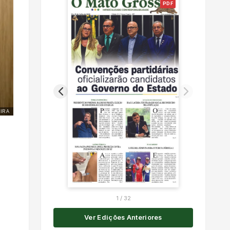
PDF
IRA
1
/
32
Ver Edições Anteriores