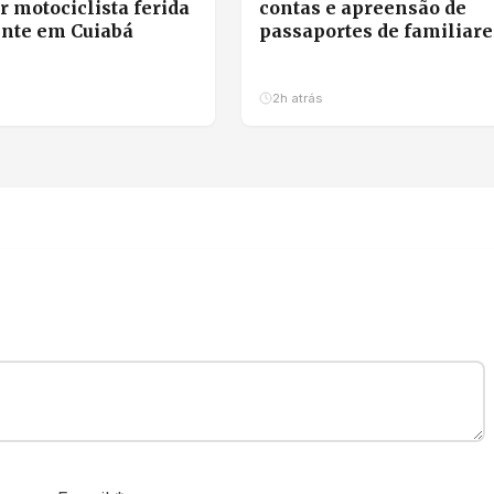
r motociclista ferida
contas e apreensão de
nte em Cuiabá
passaportes de familiare
Mauro Mendes em
investigação da PF
2h atrás