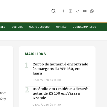
ADES
CULTURA
CLARO E ESCURO
OPINIÃO
JORNAL IMPRESSO
MAIS LIDAS
1
Corpo de homem é encontrado
às margens da MT-160, em
Juara
08/07/2026 às 14:00
2
Incêndio em residência destrói
nça
notas de R$ 100 em Várzea
Grande
dos
08/07/2026 às 14:30