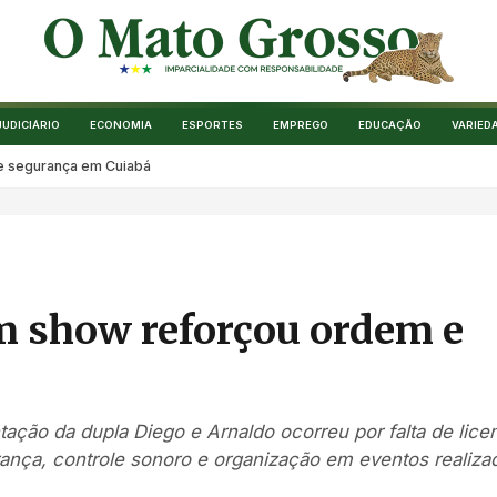
JUDICIÁRIO
ECONOMIA
ESPORTES
EMPREGO
EDUCAÇÃO
VARIED
 e segurança em Cuiabá
em show reforçou ordem e
á
tação da dupla Diego e Arnaldo ocorreu por falta de lice
ança, controle sonoro e organização em eventos realiza