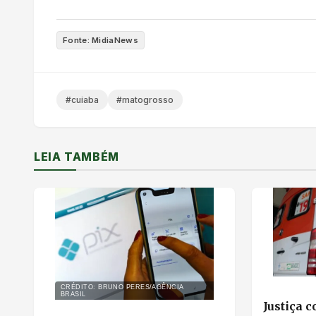
Fonte: MidiaNews
#cuiaba
#matogrosso
LEIA TAMBÉM
CRÉDITO: BRUNO PERES/AGÊNCIA
BRASIL
Justiça 