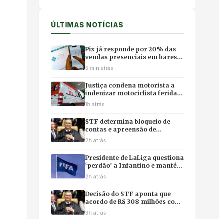
ÚLTIMAS NOTÍCIAS
Pix já responde por 20% das
vendas presenciais em bares e
restaurantes do país, aponta
5 min atrás
Abrasel
Justiça condena motorista a
indenizar motociclista ferida
em acidente em Cuiabá
1h atrás
STF determina bloqueio de
contas e apreensão de
passaportes de familiares de
2h atrás
Mauro Mendes em
investigação da PF
Presidente de LaLiga questiona
‘perdão’ a Infantino e mantém
ataque à gestão da Fifa após
2h atrás
crise
Decisão do STF aponta que
acordo de R$ 308 milhões com
a Oi teria burlado fila dos
3h atrás
precatórios