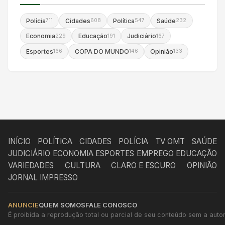
Polícia
Cidades
Política
Saúde
711
608
547
232
Economia
Educação
Judiciário
229
191
167
Esportes
COPA DO MUNDO
Opinião
166
146
133
INÍCIO
POLÍTICA
CIDADES
POLÍCIA
TV OMT
SAÚDE
JUDICIÁRIO
ECONOMIA
ESPORTES
EMPREGO
EDUCAÇÃO
VARIEDADES
CULTURA
CLARO E ESCURO
OPINIÃO
JORNAL IMPRESSO
ANUNCIE
QUEM SOMOS
FALE CONOSCO
É proibida a reprodução total ou parcial de seu conteúdo sem a autori