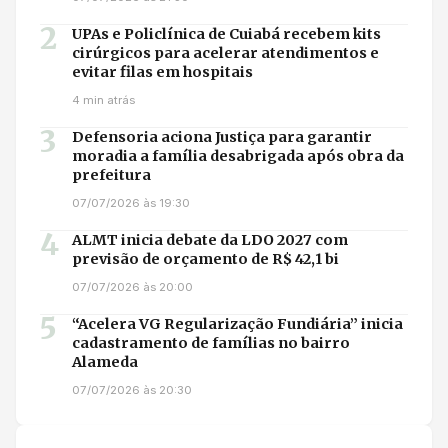
2
UPAs e Policlínica de Cuiabá recebem kits
cirúrgicos para acelerar atendimentos e
evitar filas em hospitais
4 min atrás
3
Defensoria aciona Justiça para garantir
moradia a família desabrigada após obra da
prefeitura
07/07/2026 às 19:30
4
ALMT inicia debate da LDO 2027 com
previsão de orçamento de R$ 42,1 bi
07/07/2026 às 20:00
5
“Acelera VG Regularização Fundiária” inicia
cadastramento de famílias no bairro
Alameda
07/07/2026 às 20:30