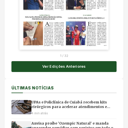
1
/
32
Ver Edições Anteriores
ÚLTIMAS NOTÍCIAS
UPAs e Policlínica de Cuiabá recebem kits
cirúrgicos para acelerar atendimentos e
evitar filas em hospitais
4 min atrás
Anvisa proíbe ‘Ozempic Natural’ e manda
apreender remédios sem registro em todo o