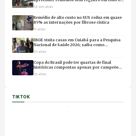
Brasil
34 min atrás
Remédio de alto custo no SUS reduz em quase
85% as internações por fibrose cística
1h atrás
IBGE visita casas em Cuiabá para a Pesquisa
Nacional de Saúde 2026; saiba como
identificar entrevistadores
2h atrás
Copa do Brasil pode ter quartas de final
históricas compostas apenas por campeões
do torneio
2h atrás
TIKTOK