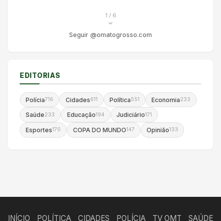
1
/ 6
Seguir @omatogrosso.com
EDITORIAS
Polícia
Cidades
Política
Economia
716
611
551
233
Saúde
Educação
Judiciário
233
194
171
Esportes
COPA DO MUNDO
Opinião
170
147
133
INÍCIO
POLÍTICA
CIDADES
POLÍCIA
TV OMT
SAÚDE