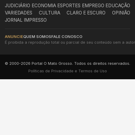
JUDICIÁRIO
ECONOMIA
ESPORTES
EMPREGO
EDUCAÇÃO
VARIEDADES
CULTURA
CLARO E ESCURO
OPINIÃO
JORNAL IMPRESSO
ANUNCIE
QUEM SOMOS
FALE CONOSCO
É proibida a reprodução total ou parcial de seu conteúdo sem a autori
© 2000-2026 Portal O Mato Grosso. Todos os direitos reservados.
Políticas de Privacidade e Termos de Uso