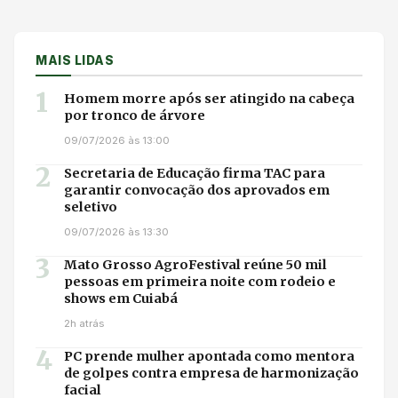
MAIS LIDAS
1
Homem morre após ser atingido na cabeça
por tronco de árvore
09/07/2026 às 13:00
2
Secretaria de Educação firma TAC para
garantir convocação dos aprovados em
seletivo
09/07/2026 às 13:30
3
Mato Grosso AgroFestival reúne 50 mil
pessoas em primeira noite com rodeio e
shows em Cuiabá
2h atrás
4
PC prende mulher apontada como mentora
de golpes contra empresa de harmonização
facial