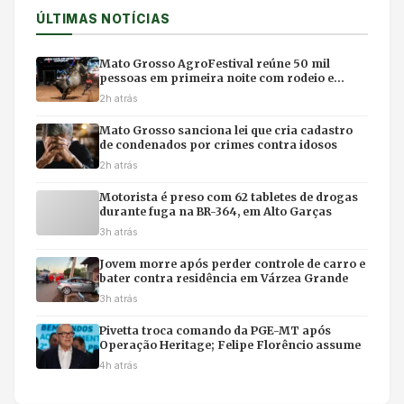
ÚLTIMAS NOTÍCIAS
Mato Grosso AgroFestival reúne 50 mil
pessoas em primeira noite com rodeio e
shows em Cuiabá
2h atrás
Mato Grosso sanciona lei que cria cadastro
de condenados por crimes contra idosos
2h atrás
Motorista é preso com 62 tabletes de drogas
durante fuga na BR-364, em Alto Garças
3h atrás
Jovem morre após perder controle de carro e
bater contra residência em Várzea Grande
3h atrás
Pivetta troca comando da PGE-MT após
Operação Heritage; Felipe Florêncio assume
4h atrás