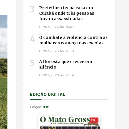
3
Prefeitura fecha casa em
Cuiabá onde três pessoas
foram assassinadas
09/07/2026 às 08:00
4
O combate à violência contra as
mulheres começa nas escolas
09/07/2026 às 07:50
5
A floresta que cresce em
silêncio
09/07/2026 às 07:54
EDIÇÃO DIGITAL
Edição
915
PDF