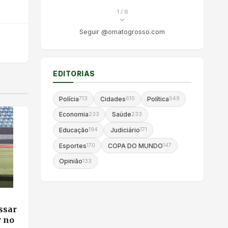
1
/ 6
Seguir @omatogrosso.com
EDITORIAS
Polícia
Cidades
Política
713
610
549
Economia
Saúde
233
233
Educação
Judiciário
194
171
Esportes
COPA DO MUNDO
170
147
Opinião
133
ssar
r no