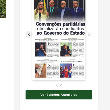
ILVA
1
/
32
Ver Edições Anteriores