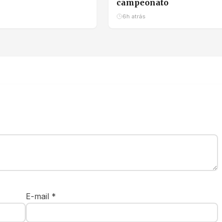
campeonato
6h atrás
E-mail
*