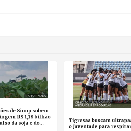
FOTO: INDEA
CRÉDITO: LUANNA
ANDRADE/REPRODUÇÃO
ões de Sinop sobem
ingem R$ 1,18 bilhão
Tigresas buscam ultrapa
lso da soja e do
o Juventude para respira