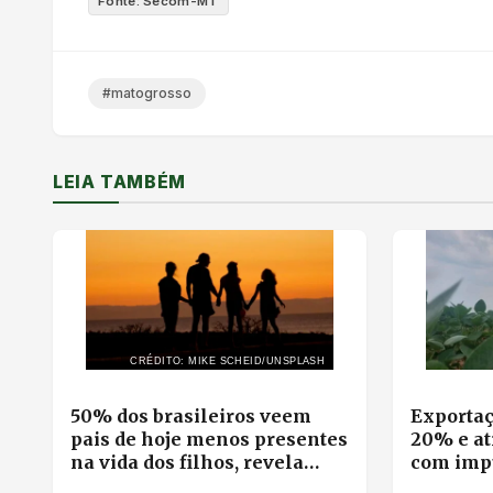
Fonte: Secom-MT
#matogrosso
LEIA TAMBÉM
CRÉDITO: MIKE SCHEID/UNSPLASH
50% dos brasileiros veem
Exportaç
pais de hoje menos presentes
20% e at
na vida dos filhos, revela
com impu
pesquisa
milho