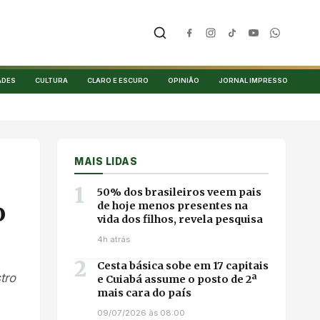
ADES
CULTURA
CLARO E ESCURO
OPINIÃO
JORNAL IMPRESSO
MAIS LIDAS
1
50% dos brasileiros veem pais
o
de hoje menos presentes na
vida dos filhos, revela pesquisa
4h atrás
2
Cesta básica sobe em 17 capitais
tro
e Cuiabá assume o posto de 2ª
mais cara do país
09/07/2026 às 08:00