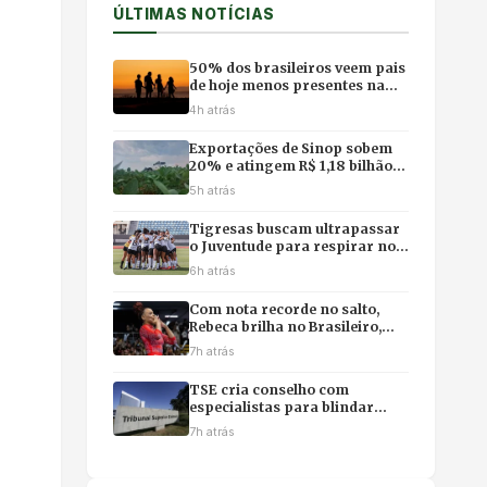
ÚLTIMAS NOTÍCIAS
50% dos brasileiros veem pais
de hoje menos presentes na
vida dos filhos, revela pesquisa
4h atrás
Exportações de Sinop sobem
20% e atingem R$ 1,18 bilhão
com impulso da soja e do milho
5h atrás
Tigresas buscam ultrapassar
o Juventude para respirar no
campeonato
6h atrás
Com nota recorde no salto,
Rebeca brilha no Brasileiro,
mas poupa físico e abre mão
7h atrás
da final individual
TSE cria conselho com
especialistas para blindar
eleições contra desinformação
7h atrás
e uso ilícito de IA