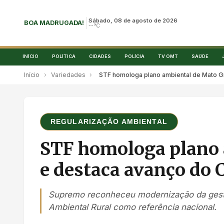
Sábado, 08 de agosto de 2026
BOA MADRUGADA!
--°C
INÍCIO
POLÍTICA
CIDADES
POLÍCIA
TV OMT
SAÚDE
Início
›
Variedades
›
STF homologa plano ambiental de Mato Gr
REGULARIZAÇÃO AMBIENTAL
STF homologa plano 
e destaca avanço do 
Supremo reconheceu modernização da gestã
Ambiental Rural como referência nacional.