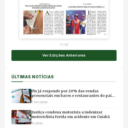
1
/
32
Ver Edições Anteriores
ÚLTIMAS NOTÍCIAS
Pix já responde por 20% das vendas
presenciais em bares e restaurantes do país,
aponta Abrasel
7 min atrás
Justiça condena motorista a indenizar
motociclista ferida em acidente em Cuiabá
1h atrás