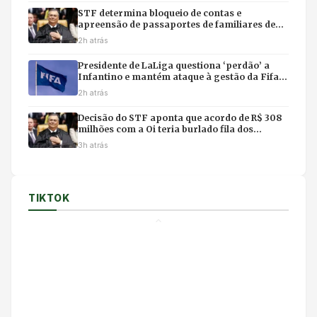
STF determina bloqueio de contas e
apreensão de passaportes de familiares de
Mauro Mendes em investigação da PF
2h atrás
Presidente de LaLiga questiona ‘perdão’ a
Infantino e mantém ataque à gestão da Fifa
após crise
2h atrás
Decisão do STF aponta que acordo de R$ 308
milhões com a Oi teria burlado fila dos
precatórios
3h atrás
TIKTOK