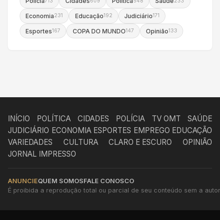
Polícia
Cidades
Política
Saúde
713
609
548
233
Economia
Educação
Judiciário
231
192
171
Esportes
COPA DO MUNDO
Opinião
167
147
133
INÍCIO
POLÍTICA
CIDADES
POLÍCIA
TV OMT
SAÚDE
JUDICIÁRIO
ECONOMIA
ESPORTES
EMPREGO
EDUCAÇÃO
VARIEDADES
CULTURA
CLARO E ESCURO
OPINIÃO
JORNAL IMPRESSO
ANUNCIE
QUEM SOMOS
FALE CONOSCO
É proibida a reprodução total ou parcial de seu conteúdo sem a autori