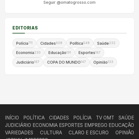
Seguir @omatogrosso.com
EDITORIAS
Polícia
Cidades
Política
Saúde
711
608
548
232
Economia
Educação
Esportes
230
191
167
Judiciário
COPA DO MUNDO
Opinião
167
147
133
INÍCIO
POLÍTICA
CIDADES
POLÍCIA
TV OMT
SAÚDE
JUDICIÁRIO
ECONOMIA
ESPORTES
EMPREGO
EDUCAÇÃO
VARIEDADES
CULTURA
CLARO E ESCURO
OPINIÃO