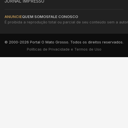
JORNAL IMPRESSO
ANUNCIE
QUEM SOMOS
FALE CONOSCO
É proibida a reprodução total ou parcial de seu conteúdo sem a autori
© 2000-2026 Portal O Mato Grosso. Todos os direitos reservados.
Políticas de Privacidade e Termos de Uso