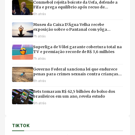
Conmebol rejeita boicote da Uefa, defende a
Fifa e prega equilíbrio após recuo de
Infantino
6h atrás
Museu da Caixa D’Água Velha recebe
exposição sobre o Pantanal com yôga
imersivo e feirinha em Cuiabá
7h atrás
Superliga de Vôlei garante cobertura total na
TV e premiação recorde de R$ 3,6 milhões
7h atrás
Governo Federal sanciona lei que endurece
penas para crimes sexuais contra crianças
na internet e uso de IA
8h atrás
Bets tomaram R$ 62,5 bilhões do bolso dos
brasileiros em um ano, revela estudo
9h atrás
TIKTOK