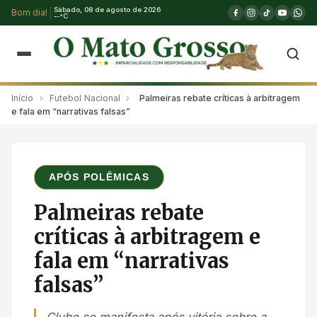
Sábado, 08 de agosto de 2026
Bom dia!
--°C
Início
›
Futebol Nacional
›
Palmeiras rebate críticas à arbitragem
e fala em “narrativas falsas”
APÓS POLÊMICAS
Palmeiras rebate
críticas à arbitragem e
fala em “narrativas
falsas”