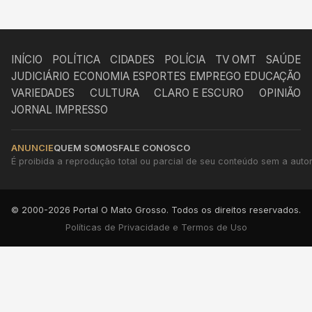
INÍCIO
POLÍTICA
CIDADES
POLÍCIA
TV OMT
SAÚDE
JUDICIÁRIO
ECONOMIA
ESPORTES
EMPREGO
EDUCAÇÃO
VARIEDADES
CULTURA
CLARO E ESCURO
OPINIÃO
JORNAL IMPRESSO
ANUNCIE
QUEM SOMOS
FALE CONOSCO
É proibida a reprodução total ou parcial de seu conteúdo sem a autori
© 2000-2026 Portal O Mato Grosso. Todos os direitos reservados.
Políticas de Privacidade e Termos de Uso