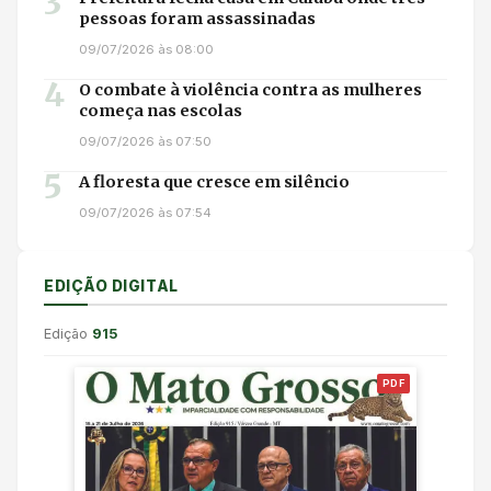
3
pessoas foram assassinadas
09/07/2026 às 08:00
4
O combate à violência contra as mulheres
começa nas escolas
09/07/2026 às 07:50
5
A floresta que cresce em silêncio
09/07/2026 às 07:54
EDIÇÃO DIGITAL
Edição
915
PDF