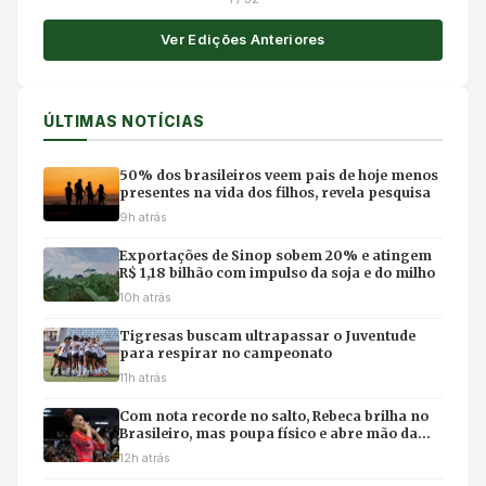
Ver Edições Anteriores
ÚLTIMAS NOTÍCIAS
50% dos brasileiros veem pais de hoje menos
presentes na vida dos filhos, revela pesquisa
9h atrás
Exportações de Sinop sobem 20% e atingem
R$ 1,18 bilhão com impulso da soja e do milho
10h atrás
Tigresas buscam ultrapassar o Juventude
para respirar no campeonato
11h atrás
Com nota recorde no salto, Rebeca brilha no
Brasileiro, mas poupa físico e abre mão da
final individual
12h atrás