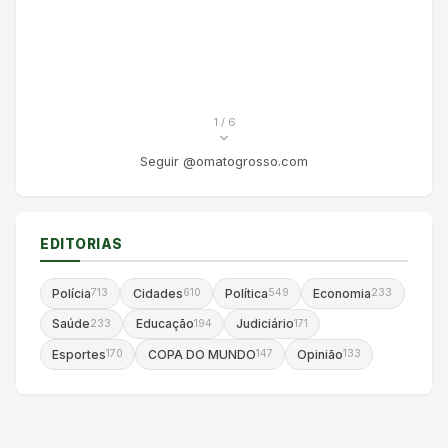
1
/ 6
Seguir @omatogrosso.com
EDITORIAS
Polícia
Cidades
Política
Economia
713
610
549
233
Saúde
Educação
Judiciário
233
194
171
Esportes
COPA DO MUNDO
Opinião
170
147
133