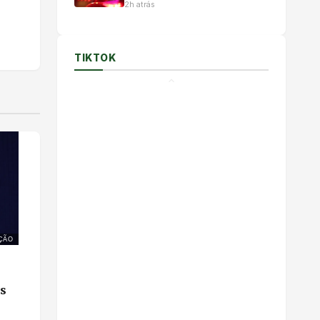
2h atrás
TIKTOK
ÇÃO
as