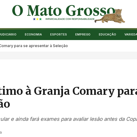
JUDICIÁRIO
ECONOMIA
ESPORTES
EMPREGO
EDUCAÇÃO
VARIED
 Comary para se apresentar à Seleção
timo à Granja Comary par
ão
lar e ainda fará exames para avaliar lesão antes da Cop
a