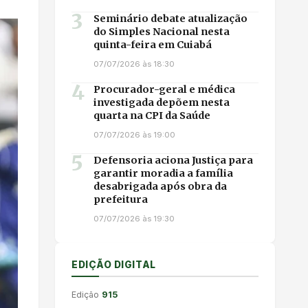
3
Seminário debate atualização
do Simples Nacional nesta
quinta-feira em Cuiabá
07/07/2026 às 18:30
4
Procurador-geral e médica
investigada depõem nesta
quarta na CPI da Saúde
07/07/2026 às 19:00
5
Defensoria aciona Justiça para
garantir moradia a família
desabrigada após obra da
prefeitura
07/07/2026 às 19:30
EDIÇÃO DIGITAL
Edição
915