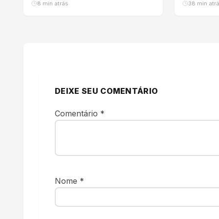
8 min atrás
38 min atr
DEIXE SEU COMENTÁRIO
Comentário
*
Nome
*