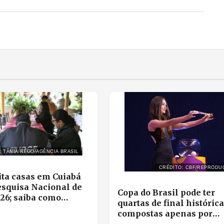
: TÂNIA RÊGO/AGÊNCIA BRASIL
CRÉDITO: CBF/REPRODU
ita casas em Cuiabá
esquisa Nacional de
Copa do Brasil pode ter
26; saiba como
quartas de final históric
car entrevistadores
compostas apenas por
campeões do torneio