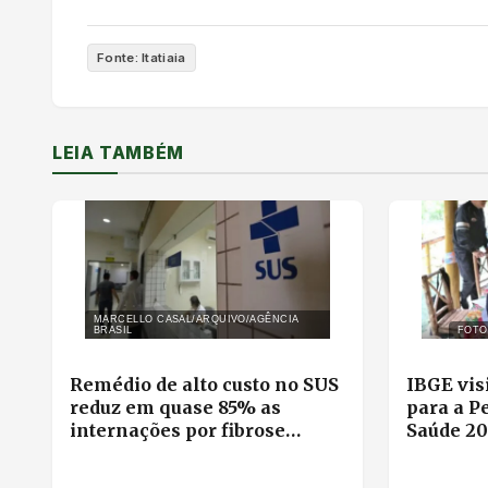
Fonte: Itatiaia
LEIA TAMBÉM
MARCELLO CASAL/ARQUIVO/AGÊNCIA
BRASIL
FOTO
Remédio de alto custo no SUS
IBGE vis
reduz em quase 85% as
para a P
internações por fibrose
Saúde 20
cística
identifi