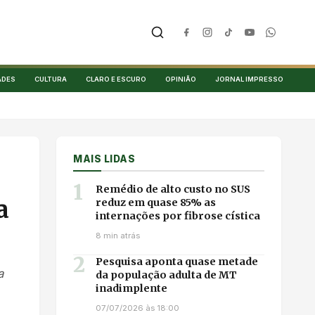
ADES
CULTURA
CLARO E ESCURO
OPINIÃO
JORNAL IMPRESSO
MAIS LIDAS
1
Remédio de alto custo no SUS
a
reduz em quase 85% as
internações por fibrose cística
8 min atrás
2
Pesquisa aponta quase metade
a
da população adulta de MT
inadimplente
07/07/2026 às 18:00