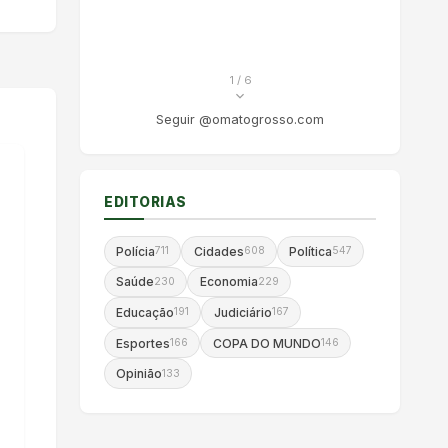
1
/ 6
Seguir @omatogrosso.com
EDITORIAS
Polícia
Cidades
Política
711
608
547
Saúde
Economia
230
229
Educação
Judiciário
191
167
Esportes
COPA DO MUNDO
166
146
Opinião
133