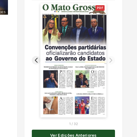
PDF
GES
1
/
32
Ver Edições Anteriores