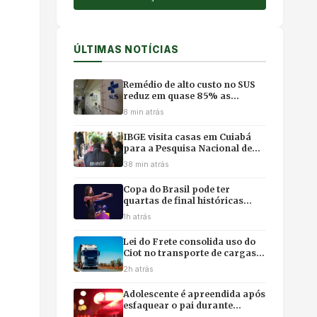
ÚLTIMAS NOTÍCIAS
Remédio de alto custo no SUS
reduz em quase 85% as
internações por fibrose cística
8 min atrás
IBGE visita casas em Cuiabá
para a Pesquisa Nacional de
Saúde 2026; saiba como
38 min atrás
identificar entrevistadores
Copa do Brasil pode ter
quartas de final históricas
compostas apenas por
1h atrás
campeões do torneio
Lei do Frete consolida uso do
Ciot no transporte de cargas e
veta anistia a manifestantes
2h atrás
em rodovias
Adolescente é apreendida após
esfaquear o pai durante
discussão em Cuiabá