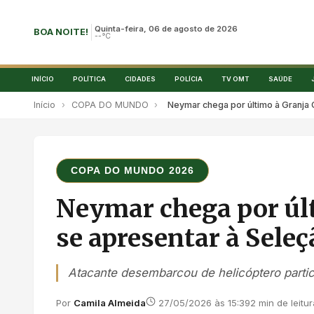
Quinta-feira, 06 de agosto de 2026
BOA NOITE!
--°C
INÍCIO
POLÍTICA
CIDADES
POLÍCIA
TV OMT
SAÚDE
Início
›
COPA DO MUNDO
›
Neymar chega por último à Granja
COPA DO MUNDO 2026
Neymar chega por úl
se apresentar à Seleç
Atacante desembarcou de helicóptero particu
Por
Camila Almeida
27/05/2026 às 15:39
2 min de leitur