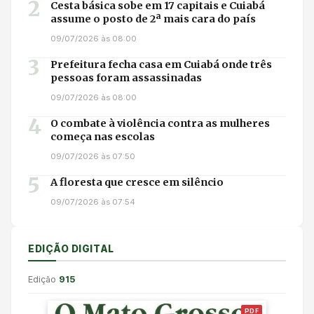
2
Cesta básica sobe em 17 capitais e Cuiabá
assume o posto de 2ª mais cara do país
09/07/2026 às 08:00
3
Prefeitura fecha casa em Cuiabá onde três
pessoas foram assassinadas
09/07/2026 às 08:00
4
O combate à violência contra as mulheres
começa nas escolas
09/07/2026 às 07:50
5
A floresta que cresce em silêncio
09/07/2026 às 07:54
EDIÇÃO DIGITAL
Edição
915
PDF