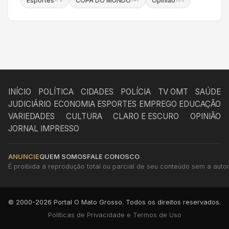
Esportes
COPA DO MUNDO
Opinião
INÍCIO
POLÍTICA
CIDADES
POLÍCIA
TV OMT
SAÚDE
JUDICIÁRIO
ECONOMIA
ESPORTES
EMPREGO
EDUCAÇÃO
VARIEDADES
CULTURA
CLARO E ESCURO
OPINIÃO
JORNAL IMPRESSO
ANUNCIE
QUEM SOMOS
FALE CONOSCO
É proibida a reprodução total ou parcial de seu conteúdo sem a autori
© 2000-2026 Portal O Mato Grosso. Todos os direitos reservados.
Políticas de Privacidade e Termos de Uso