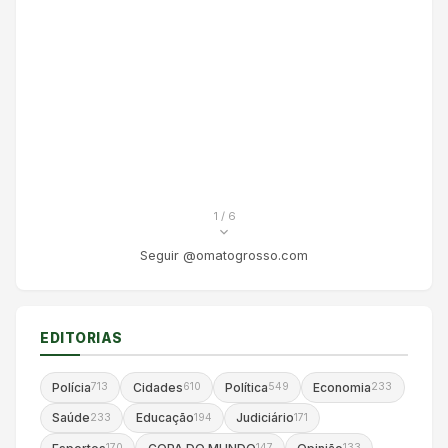
1
/ 6
Seguir @omatogrosso.com
EDITORIAS
Polícia
Cidades
Política
Economia
713
610
549
233
Saúde
Educação
Judiciário
233
194
171
170
147
133